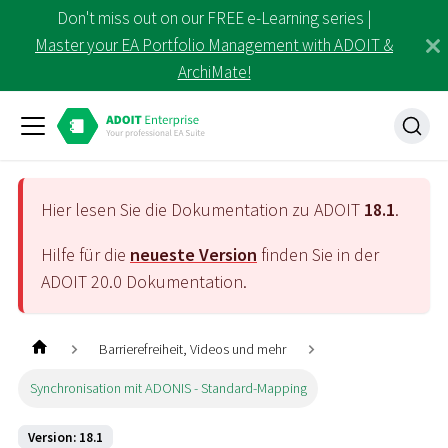
Don't miss out on our FREE e-Learning series |
Master your EA Portfolio Management with ADOIT &
ArchiMate!
Hier lesen Sie die Dokumentation zu ADOIT
18.1
.
Hilfe für die
neueste Version
finden Sie in der
ADOIT
20.0
Dokumentation.
Barrierefreiheit, Videos und mehr
Synchronisation mit ADONIS - Standard-Mapping
Version: 18.1