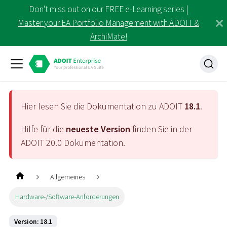
Don't miss out on our FREE e-Learning series |
Master your EA Portfolio Management with ADOIT &
ArchiMate!
Hier lesen Sie die Dokumentation zu ADOIT
18.1
.
Hilfe für die
neueste Version
finden Sie in der
ADOIT
20.0
Dokumentation.
Allgemeines
Hardware-/Software-Anforderungen
Version: 18.1