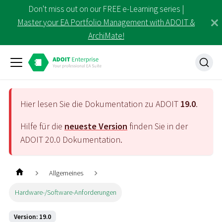
Don't miss out on our FREE e-Learning series |
Master your EA Portfolio Management with ADOIT &
ArchiMate!
Hier lesen Sie die Dokumentation zu ADOIT
19.0
.
Hilfe für die
neueste Version
finden Sie in der
ADOIT
20.0
Dokumentation.
Allgemeines
Hardware-/Software-Anforderungen
Version: 19.0