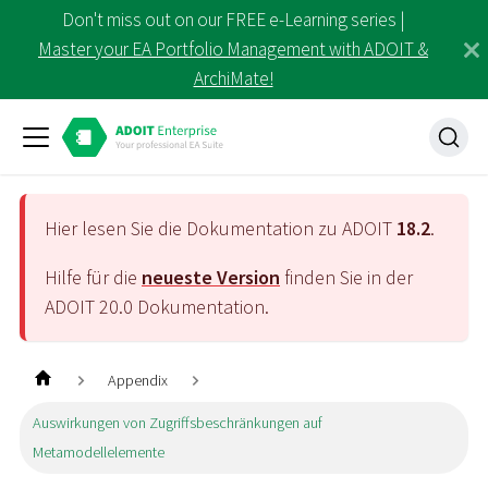
Don't miss out on our FREE e-Learning series |
Master your EA Portfolio Management with ADOIT &
ArchiMate!
Hier lesen Sie die Dokumentation zu ADOIT
18.2
.
Hilfe für die
neueste Version
finden Sie in der
ADOIT
20.0
Dokumentation.
Appendix
Auswirkungen von Zugriffsbeschränkungen auf
Metamodellelemente