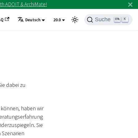
th ADOIT & ArchiMate!
Suche
AQ
K
Deutsch
20.0
ie dabei zu
n können, haben wir
 Beratungserfahrung
iderzuspiegeln. Sie
n Szenarien