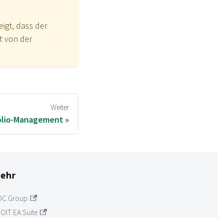
igt, dass der
t von der
Weiter
folio-Management
ehr
OC Group
OIT EA Suite