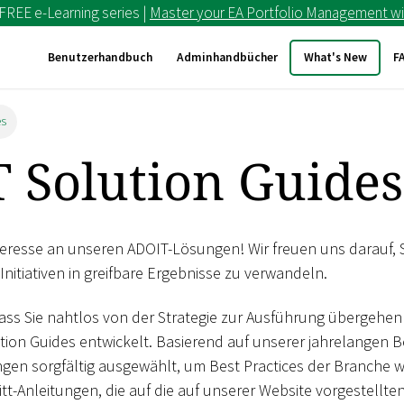
 FREE e-Learning series |
Master your EA Portfolio Management wi
Benutzerhandbuch
Adminhandbücher
What's New
F
es
 Solution Guides
nteresse an unseren ADOIT-Lösungen! Wir freuen uns darauf, S
Initiativen in greifbare Ergebnisse zu verwandeln.
ass Sie nahtlos von der Strategie zur Ausführung übergehe
ution Guides entwickelt. Basierend auf unserer jahrelangen
gen sorgfältig ausgewählt, um Best Practices der Branche w
ritt-Anleitungen, die auf die auf unserer Website vorgestellte