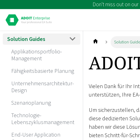
Don't miss out on our
Solution Guides
Solution Guid
Applikationsportfolio-
ADOIT
Management
Fähigkeitsbasierte Planung
Unternehmensarchitektur-
Vielen Dank für Ihr I
Design
unterstützen, Ihre EA-
Szenarioplanung
Um sicherzustellen, d
Technologie-
diese dedizierten Sol
Lebenszyklusmanagement
haben wir diese Lösun
End-User Application
bieten Schritt-für-Sch