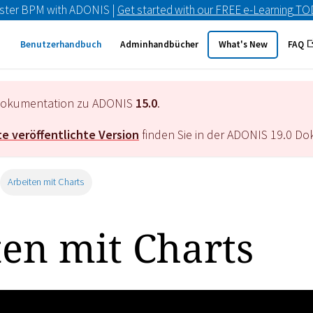
ster BPM with ADONIS |
Get started with our FREE e-Learning T
Benutzerhandbuch
Adminhandbücher
What's New
FAQ
e Dokumentation zu ADONIS
15.0
.
e veröffentlichte Version
finden Sie in der ADONIS
19.0
Dok
Arbeiten mit Charts
ten mit Charts