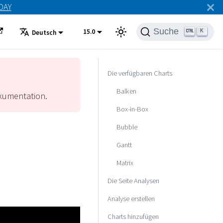
ODAY
Suche
15.0
K
Deutsch
Die verfügbaren Charts
Balken
umentation.
Box-in-Box
Bubble
Gantt
Matrix
Die Seite Analysen
Analyse erstellen
Charts hinzufügen