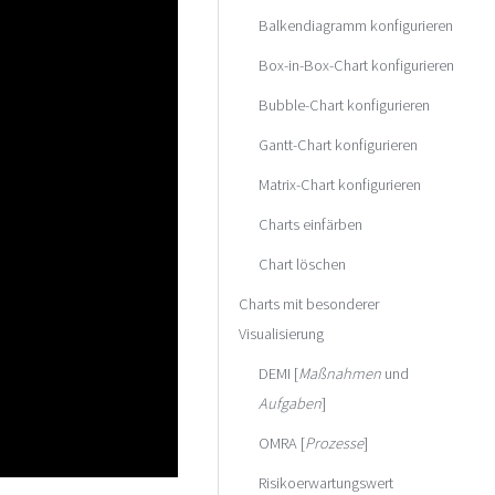
Balkendiagramm konfigurieren
Box-in-Box-Chart konfigurieren
Bubble-Chart konfigurieren
Gantt-Chart konfigurieren
Matrix-Chart konfigurieren
Charts einfärben
Chart löschen
Charts mit besonderer
Visualisierung
DEMI [
Maßnahmen
und
Aufgaben
]
OMRA [
Prozesse
]
Risikoerwartungswert