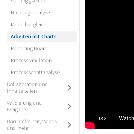
Abhängigkeiten
Nutzungsanalyse
Modellvergleich
Arbeiten mit Charts
Reporting Board
Prozesssimulation
Prozessschrittanalyse
Kollaboration und
Inhalte teilen
Validierung und
Freigabe
Barrierefreiheit, Videos
und mehr