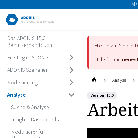
Ma
Das ADONIS 15.0
Benutzerhandbuch
Hier lesen Sie di
Einstieg in ADONIS
Hilfe für die
neuest
ADONIS Szenarien
Analyse
Modellierung
Analyse
Version: 15.0
Arbei
Suche & Analyse
Insights-Dashboards
Modellierer für