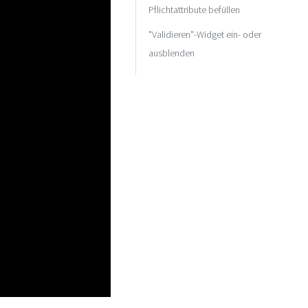
Pflichtattribute befüllen
"Validieren"-Widget ein- oder
ausblenden