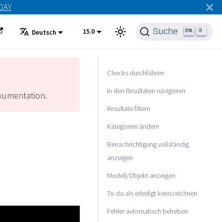
ODAY
Suche
15.0
K
Deutsch
Checks durchführen
In den Resultaten navigieren
umentation.
Resultate filtern
Kategorien ändern
Benachrichtigung vollständig
anzeigen
Modell/Objekt anzeigen
To-do als erledigt kennzeichnen
Fehler automatisch beheben