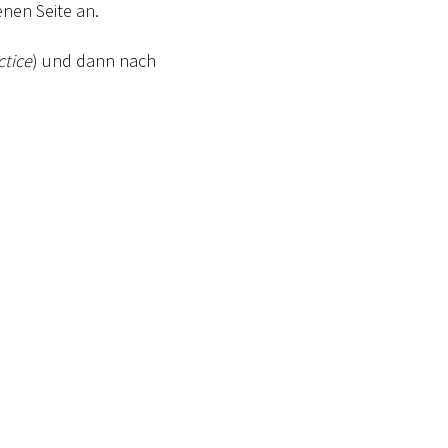
enen Seite an.
ctice
) und dann nach