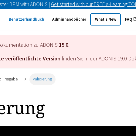
ster BPM with ADONIS |
Get started with our FREE e-Learning T
Benutzerhandbuch
Adminhandbücher
What's New
FAQ
e Dokumentation zu ADONIS
15.0
.
e veröffentlichte Version
finden Sie in der ADONIS
19.0
Dok
d Freigabe
Validierung
ierung