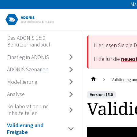
Ma
Das ADONIS 15.0
Benutzerhandbuch
Hier lesen Sie di
Einstieg in ADONIS
Hilfe für die
neuest
ADONIS Szenarien
Validierung un
Modellierung
Analyse
Version: 15.0
Valid
Kollaboration und
Inhalte teilen
Validierung und
Freigabe