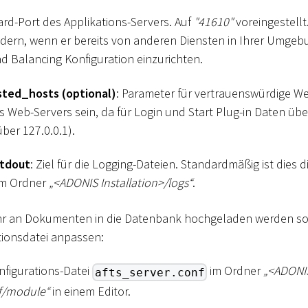
ard-Port des Applikations-Servers. Auf
"41610"
voreingestellt
dern, wenn er bereits von anderen Diensten in Ihrer Umgeb
d Balancing Konfiguration einzurichten.
sted_hosts (optional)
: Parameter für vertrauenswürdige We
s Web-Servers sein, da für Login und Start Plug-in Daten übe
ber 127.0.0.1).
stdout
: Ziel für die Logging-Dateien. Standardmäßig ist dies d
m Ordner
„
<
ADONIS Installation
>
/logs“
.
 an Dokumenten in die Datenbank hochgeladen werden sol
tionsdatei anpassen:
nfigurations-Datei
im Ordner
„
<
ADONI
afts_server.conf
f/module“
in einem Editor.