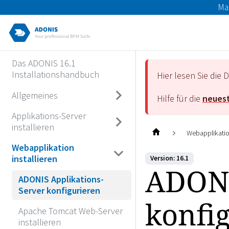
Ma
Das ADONIS 16.1
Installationshandbuch
Hier lesen Sie di
Allgemeines
Hilfe für die
neuest
Applikations-Server
installieren
Webapplikation
Webapplikation
installieren
Version: 16.1
ADONI
ADONIS Applikations-
Server konfigurieren
konfi
Apache Tomcat Web-Server
installieren