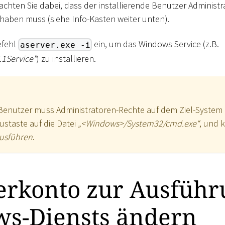
eachten Sie dabei, dass der installierende Benutzer Administ
haben muss (siehe Info-Kasten weiter unten).
efehl
ein, um das Windows Service (z.B.
aserver.exe -i
1Service"
) zu installieren.
 Benutzer muss Administratoren-Rechte auf dem Ziel-System 
ustaste auf die Datei
„
<
Windows
>
/System32/cmd.exe“
, und 
ausführen
.
erkonto zur Ausführ
s-Diensts ändern