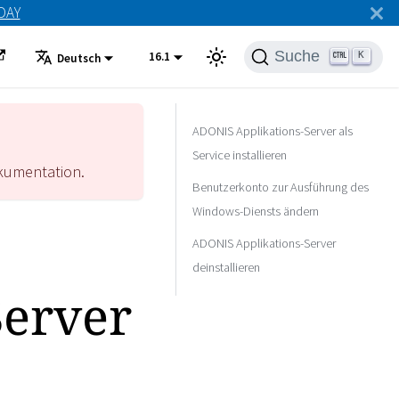
ODAY
Suche
16.1
K
Deutsch
ADONIS Applikations-Server als
Service installieren
umentation.
Benutzerkonto zur Ausführung des
Windows-Diensts ändern
ADONIS Applikations-Server
deinstallieren
Server