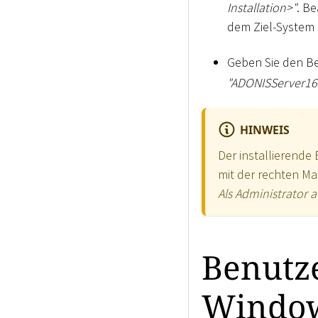
Installation
>
"
. B
dem Ziel-System 
Geben Sie den B
"ADONISServer16.
HINWEIS
Der installierende
mit der rechten Ma
Als Administrator 
Benutz
Window