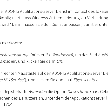
er ADONIS Applikations-Server Dienst im Kontext des lokal
onfiguriert, dass Windows-Authentifizierung zur Verbindung 
wird? Dann müssen Sie den Dienst anpassen, damit er unt
nutzerkonto:
ensteverwaltung
. Drücken Sie
Windows+R
, um das Feld
Ausf
es.msc
ein, und klicken Sie dann
OK
.
der rechten Maustaste auf den ADONIS Applikations-Server Di
r16.1Service"
), und klicken Sie dann auf
Eigenschaften
.
er Registerkarte
Anmelden
die Option
Dieses Konto
aus. Gebe
onen des Benutzers an, unter dem der Applikationsserver l
 auf
OK
.