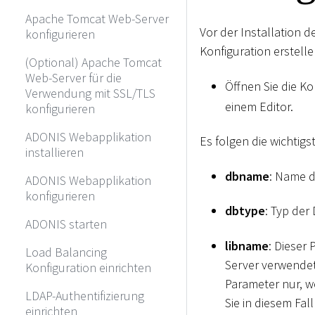
Apache Tomcat Web-Server
Vor der Installation 
konfigurieren
Konfiguration erstelle
(Optional) Apache Tomcat
Web-Server für die
Öffnen Sie die Ko
Verwendung mit SSL/TLS
einem Editor.
konfigurieren
ADONIS Webapplikation
Es folgen die wichtig
installieren
dbname
: Name d
ADONIS Webapplikation
konfigurieren
dbtype
: Typ der
ADONIS starten
libname
: Dieser
Load Balancing
Server verwendet 
Konfiguration einrichten
Parameter nur, 
LDAP-Authentifizierung
Sie in diesem Fal
einrichten