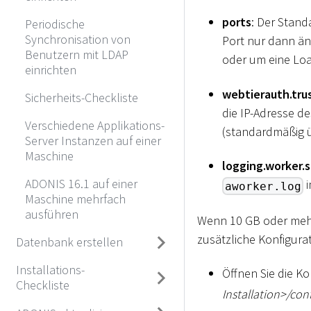
ports
: Der Stand
Periodische
Synchronisation von
Port nur dann än
Benutzern mit LDAP
oder um eine Loa
einrichten
webtierauth.tru
Sicherheits-Checkliste
die IP-Adresse de
Verschiedene Applikations-
(standardmäßig ü
Server Instanzen auf einer
Maschine
logging.worker.
ADONIS 16.1 auf einer
i
aworker.log
Maschine mehrfach
ausführen
Wenn 10 GB oder mehr
zusätzliche Konfigura
Datenbank erstellen
Installations-
Öffnen Sie die Ko
Checkliste
Installation
>
/con