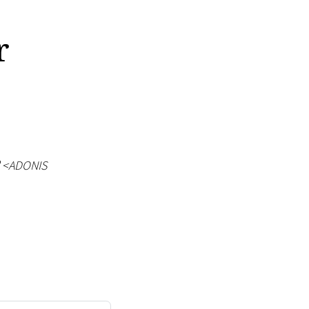
r
"
<
ADONIS