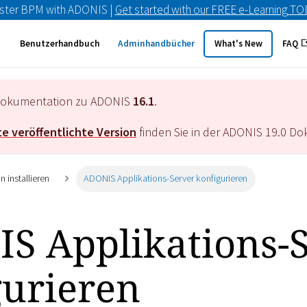
ster BPM with ADONIS |
Get started with our FREE e-Learning T
Benutzerhandbuch
Adminhandbücher
What's New
FAQ
e Dokumentation zu ADONIS
16.1
.
e veröffentlichte Version
finden Sie in der ADONIS
19.0
Dok
 installieren
ADONIS Applikations-Server konfigurieren
S Applikations-
gurieren