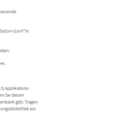
 passende
lation
>
/conf“
in
rden.
er.
IS Applikations-
en Sie diesen
enbank gibt. Tragen
ngsbibliothek ein.