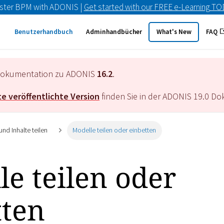
ster BPM with ADONIS |
Get started with our FREE e-Learning T
Benutzerhandbuch
Adminhandbücher
What's New
FAQ
e Dokumentation zu ADONIS
16.2
.
e veröffentlichte Version
finden Sie in der ADONIS
19.0
Dok
und Inhalte teilen
Modelle teilen oder einbetten
e teilen oder
tten