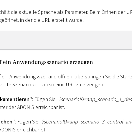
thält die aktuelle Sprache als Parameter. Beim Öffnen der UR
eöffnet, in der die URL erstellt wurde.
uf ein Anwendungsszenario erzeugen
 ein Anwendungsszenario öffnen, überspringen Sie die Starts
ählte Szenario zu. Um so eine URL zu erzeugen:
okumentieren"
: Fügen Sie "
?scenarioID=anp_scenario_1
_
de
ter der ADONIS erreichbar ist.
geben"
: Fügen Sie "
?scenarioID=anp_scenario_3
_
control_an
ADONIS erreichbar ist.