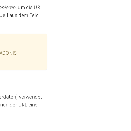
opieren
, um die URL
nuell aus dem Feld
r ADONIS
rdaten) verwendet
fnen der URL eine