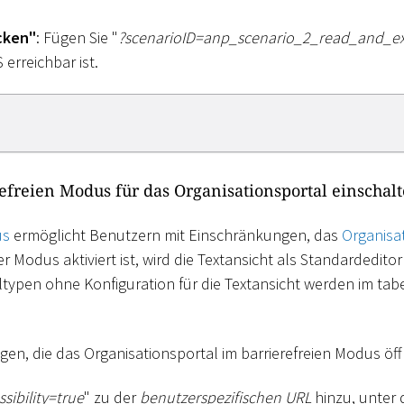
cken"
: Fügen Sie "
?scenarioID=anp_scenario_2
_
read_and_ex
erreichbar ist.
refreien Modus für das Organisationsportal einschal
us
ermöglicht Benutzern mit Einschränkungen, das
Organisa
 Modus aktiviert ist, wird die Textansicht als Standardeditor
ltypen ohne Konfiguration für die Textansicht werden im tabe
en, die das Organisationsportal im barrierefreien Modus öff
sibility=true
" zu der
benutzerspezifischen URL
hinzu, unter 