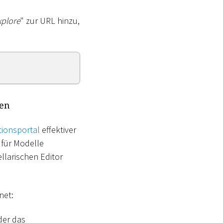
plore
" zur URL hinzu,
ten
tionsportal
effektiver
 für Modelle
llarischen Editor
net:
der das