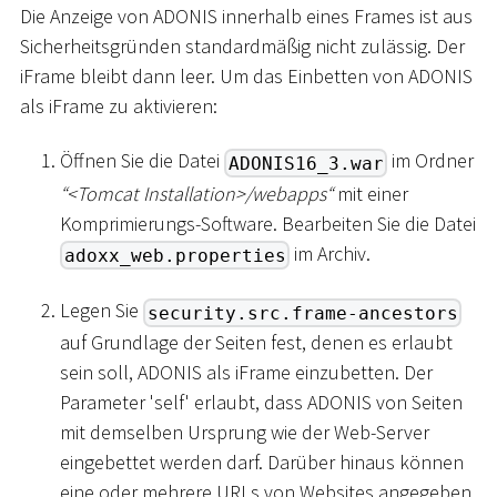
Die Anzeige von ADONIS innerhalb eines Frames ist aus
Sicherheitsgründen standardmäßig nicht zulässig. Der
iFrame bleibt dann leer. Um das Einbetten von ADONIS
als iFrame zu aktivieren:
Öffnen Sie die Datei
im Ordner
ADONIS16_3.war
“
<
Tomcat Installation
>
/webapps“
mit einer
Komprimierungs-Software. Bearbeiten Sie die Datei
im Archiv.
adoxx_web.properties
Legen Sie
security.src.frame-ancestors
auf Grundlage der Seiten fest, denen es erlaubt
sein soll, ADONIS als iFrame einzubetten. Der
Parameter 'self' erlaubt, dass ADONIS von Seiten
mit demselben Ursprung wie der Web-Server
eingebettet werden darf. Darüber hinaus können
eine oder mehrere URLs von Websites angegeben