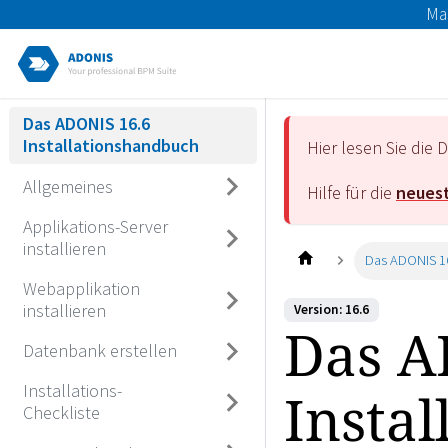
Ma
Das ADONIS 16.6
Installationshandbuch
Hier lesen Sie di
Allgemeines
Hilfe für die
neuest
Applikations-Server
installieren
Das ADONIS 16
Webapplikation
installieren
Version: 16.6
Das A
Datenbank erstellen
Installations-
Insta
Checkliste