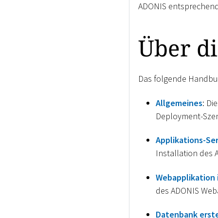
ADONIS entsprechend I
Über d
Das folgende Handbuch
Allgemeines
: Di
Deployment-Szen
Applikations-Ser
Installation des
Webapplikation i
des ADONIS Weba
Datenbank erste