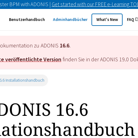
ster BPM with ADONIS |
Get started with our FREE e-Learning T
Benutzerhandbuch
Adminhandbücher
What's New
FAQ
e Dokumentation zu ADONIS
16.6
.
e veröffentlichte Version
finden Sie in der ADONIS
19.0
Dok
.6 Installationshandbuch
DONIS 16.6
llationshandbuch