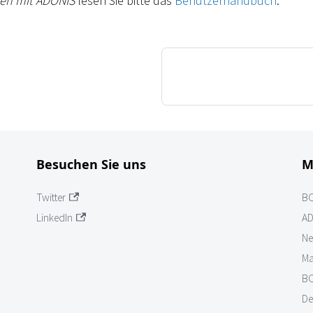
ten mit ADONIS
lesen Sie bitte das
Benutzerhandbuch
.
Besuchen Sie uns
M
Twitter
B
LinkedIn
AD
Ne
Ma
BO
De