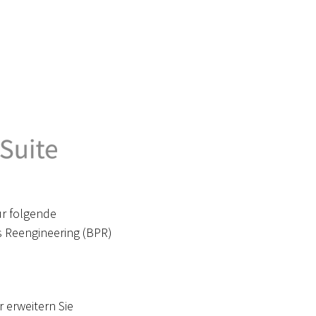
ür folgende
s Reengineering (BPR)
.
 erweitern Sie