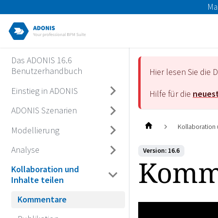
Ma
Das ADONIS 16.6
Benutzerhandbuch
Hier lesen Sie di
Einstieg in ADONIS
Hilfe für die
neuest
ADONIS Szenarien
Kollaboration 
Modellierung
Analyse
Version: 16.6
Komm
Kollaboration und
Inhalte teilen
Kommentare