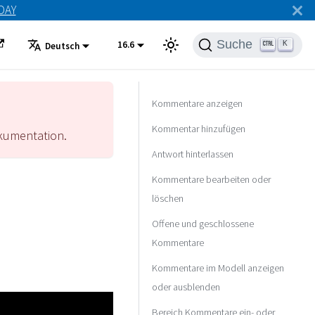
ODAY
Suche
16.6
K
Deutsch
Kommentare anzeigen
Kommentar hinzufügen
umentation.
Antwort hinterlassen
Kommentare bearbeiten oder
löschen
Offene und geschlossene
Kommentare
Kommentare im Modell anzeigen
oder ausblenden
Bereich Kommentare ein- oder