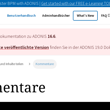
ster BPM with ADONIS |
Get started with our FREE e-Learning T
Benutzerhandbuch
Adminhandbücher
What's New
FAQ
e Dokumentation zu ADONIS
16.6
.
e veröffentlichte Version
finden Sie in der ADONIS
19.0
Dok
und Inhalte teilen
Kommentare
entare