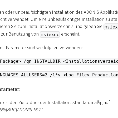
ten oder unbeaufsichtigten Installation des ADONIS Applikati
icht verwendet. Um eine unbeaufsichtigte Installation zu star
ieren Sie zum Installationsverzeichnis und geben Sie
msiex
g zur Benutzung von
erscheint.
msiexec
ons-Parameter sind wie folgt zu verwenden:
Package> /qn INSTALLDIR=<Installationsverzei
NGUAGES ALLUSERS=2 /l*v <Log-File> Productla
Parameter:
iniert den Zielordner der Installation. Standardmäßig auf
ES%
\
BOC
\
ADONIS 16.7"
.