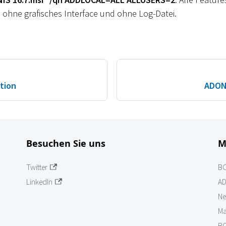
t, ohne grafisches Interface und ohne Log-Datei.
ation
ADONI
Besuchen Sie uns
M
Twitter
B
LinkedIn
AD
Ne
Ma
BO