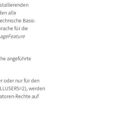
stallierenden
en alle
technische Basis-
rache für die
ageFeature
he angeführte
er oder nur für den
(ALLUSERS=2), werden
tratoren-Rechte auf