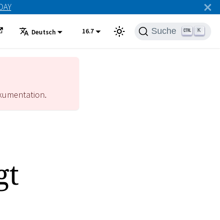
ODAY
Suche
16.7
K
Deutsch
umentation.
gt