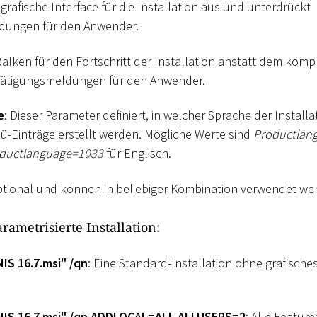
 grafische Interface für die Installation aus und unterdrückt
dungen für den Anwender.
 Balken für den Fortschritt der Installation anstatt dem komp
tätigungsmeldungen für den Anwender.
e
: Dieser Parameter definiert, in welcher Sprache der Install
ü-Einträge erstellt werden. Mögliche Werte sind
Productlan
ductlanguage=1033
für Englisch.
ptional und können in beliebiger Kombination verwendet we
arametrisierte Installation:
IS 16.7.msi" /qn
: Eine Standard-Installation ohne grafische
NIS 16.7.msi" /qn ADDLOCAL=ALL ALLUSERS=2
: Alle Feature