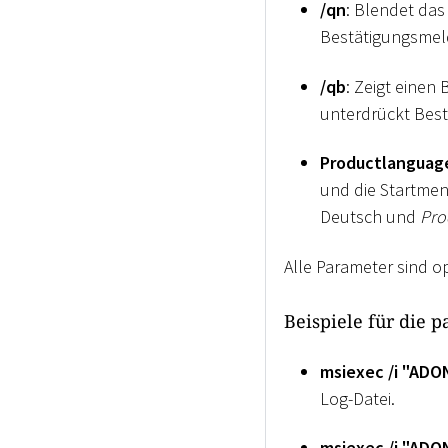
/qn
: Blendet das
Bestätigungsmel
/qb
: Zeigt einen
unterdrückt Bes
Productlanguag
und die Startmen
Deutsch und
Pro
Alle Parameter sind o
Beispiele für die p
msiexec /i "ADON
Log-Datei.
msiexec /i "ADO