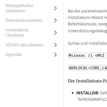
Webapplikation
installieren
Bei der parametrisier
Installations-Wizard n
Datenbank erstellen
Befehlskonsole, navig
Installations-
Unterstützungsdialo
Checkliste
Syntax und Installati
ADONIS aktualisieren
Appendix
Msiexec /i <MSI 
ADDLOCAL=CORE,LA
Die Installations-
INSTALLDIR
: Def
"%PROGRAMFIL