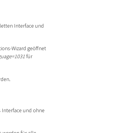
letten Interface und
ations-Wizard geöffnet
guage=1031
für
rden.
s Interface und ohne
s werden für alle