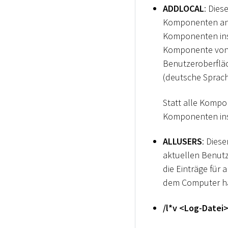
ADDLOCAL
: Dies
Komponenten anz
Komponenten ins
Komponente von 
Benutzeroberfläc
(deutsche Sprach
Statt alle Kompo
Komponenten inst
ALLUSERS
: Dies
aktuellen Benutz
die Einträge für 
dem Computer hat
/l
*
v
<
Log-Datei