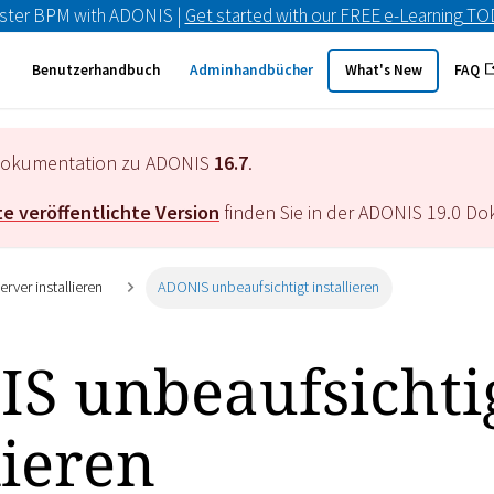
ster BPM with ADONIS |
Get started with our FREE e-Learning T
Benutzerhandbuch
Adminhandbücher
What's New
FAQ
e Dokumentation zu ADONIS
16.7
.
e veröffentlichte Version
finden Sie in der ADONIS
19.0
Dok
rver installieren
ADONIS unbeaufsichtigt installieren
S unbeaufsichti
lieren