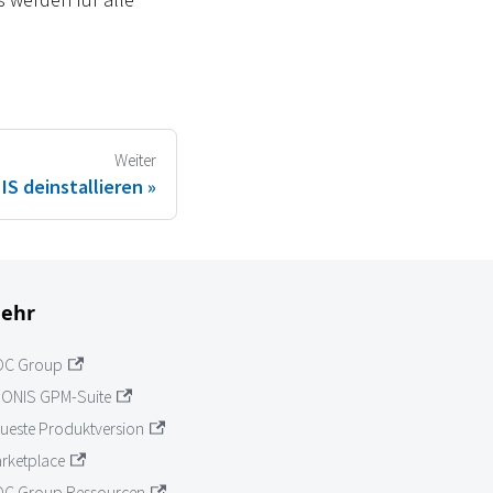
Weiter
S deinstallieren
ehr
OC Group
ONIS GPM-Suite
ueste Produktversion
rketplace
C Group Ressourcen