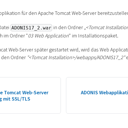
likation für den Apache Tomcat Web-Server bereitzustelle
Datei
in den Ordner
„
<
Tomcat Installatio
ADONIS17_2.war
ch im Ordner "
03 Web Application
" im Installationspaket.
t Web-Server später gestartet wird, wird das Web Applicat
n den Ordner
"
<
Tomcat Installation
>
/webapps/ADONIS17_2"
e
he Tomcat Web-Server
ADONIS Webapplikati
g mit SSL/TLS