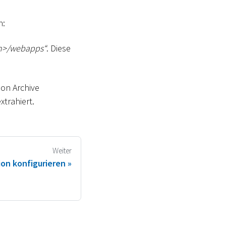
n:
n
>
/webapps“
. Diese
ion Archive
xtrahiert.
Weiter
on konfigurieren