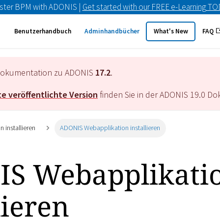
ster BPM with ADONIS |
Get started with our FREE e-Learning T
Benutzerhandbuch
Adminhandbücher
What's New
FAQ
e Dokumentation zu ADONIS
17.2
.
e veröffentlichte Version
finden Sie in der ADONIS
19.0
Dok
 installieren
ADONIS Webapplikation installieren
S Webapplikati
lieren