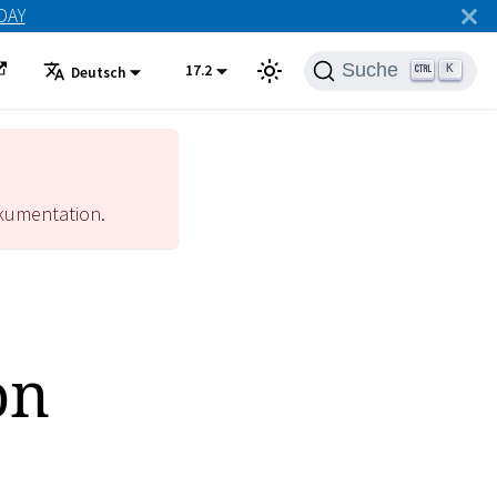
ODAY
Suche
17.2
K
Deutsch
umentation.
on