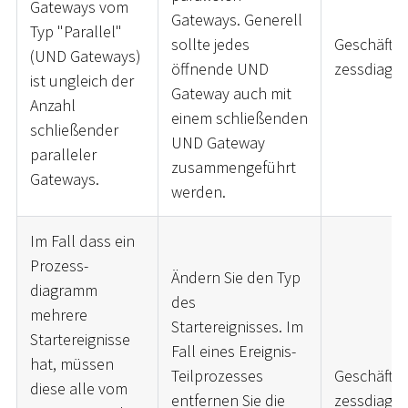
Gateways vom
Gateways. Generell
Typ "Parallel"
sollte jedes
Geschäftsp
(UND Gateways)
öffnende UND
zessdiagr
ist ungleich der
Gateway auch mit
Anzahl
einem schließenden
schließender
UND Gateway
paralleler
zusammengeführt
Gateways.
werden.
Im Fall dass ein
Prozess-
Ändern Sie den Typ
diagramm
des
mehrere
Startereignisses. Im
Startereignisse
Fall eines Ereignis-
hat, müssen
Teilprozesses
Geschäftsp
diese alle vom
entfernen Sie die
zessdiagr