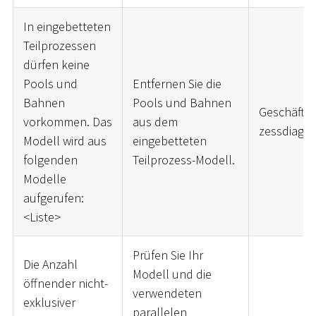
In eingebetteten
Teilprozessen
dürfen keine
Pools und
Entfernen Sie die
Bahnen
Pools und Bahnen
Geschäftsp
vorkommen. Das
aus dem
zessdiagr
Modell wird aus
eingebetteten
folgenden
Teilprozess-Modell.
Modelle
aufgerufen:
<
Liste
>
Prüfen Sie Ihr
Die Anzahl
Modell und die
öffnender nicht-
verwendeten
exklusiver
parallelen