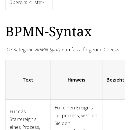
überein:
<
Liste
>
BPMN-Syntax
Die Kategorie
BPMN-Syntax
umfasst folgende Checks:
Text
Hinweis
Bezieht si
Für einen Ereignis-
Für das
Teilprozess, wählen
Startereignis
Sie den
eines Prozess,