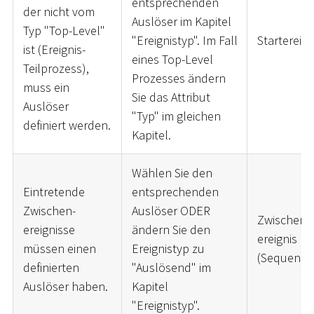
entsprechenden
der nicht vom
Auslöser im Kapitel
Typ "Top-Level"
"Ereignistyp". Im Fall
Startereign
ist (Ereignis-
eines Top-Level
Teilprozess),
Prozesses ändern
muss ein
Sie das Attribut
Auslöser
"Typ" im gleichen
definiert werden.
Kapitel.
Wählen Sie den
Eintretende
entsprechenden
Zwischen-
Auslöser ODER
Zwischen-
ereignisse
ändern Sie den
ereignis
müssen einen
Ereignistyp zu
(Sequenzfl
definierten
"Auslösend" im
Auslöser haben.
Kapitel
"Ereignistyp".