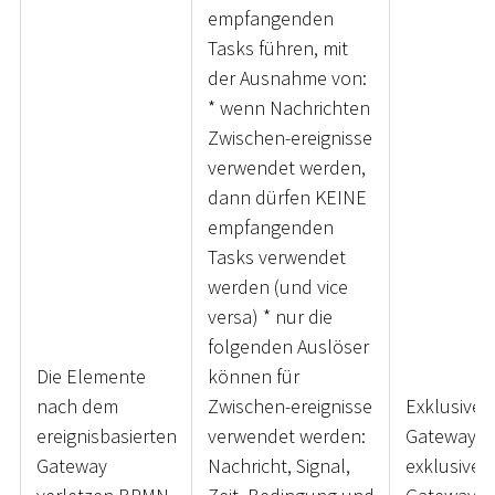
empfangenden
Tasks führen, mit
der Ausnahme von:
*
wenn Nachrichten
Zwischen-ereignisse
verwendet werden,
dann dürfen KEINE
empfangenden
Tasks verwendet
werden (und vice
versa)
*
nur die
folgenden Auslöser
Die Elemente
können für
nach dem
Zwischen-ereignisse
Exklusives
ereignisbasierten
verwendet werden:
Gateway, N
Gateway
Nachricht, Signal,
exklusives