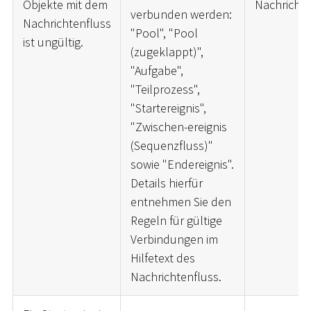
Objekte mit dem
Nachrichte
verbunden werden:
Nachrichtenfluss
"Pool", "Pool
ist ungültig.
(zugeklappt)",
"Aufgabe",
"Teilprozess",
"Startereignis",
"Zwischen-ereignis
(Sequenzfluss)"
sowie "Endereignis".
Details hierfür
entnehmen Sie den
Regeln für gültige
Verbindungen im
Hilfetext des
Nachrichtenfluss.