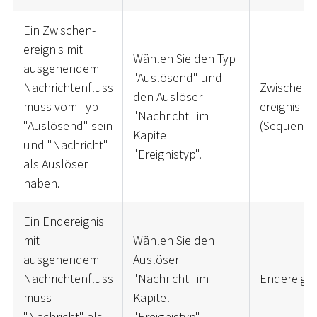
Ein Zwischen-
ereignis mit
Wählen Sie den Typ
ausgehendem
"Auslösend" und
Nachrichtenfluss
Zwischen-
den Auslöser
muss vom Typ
ereignis
"Nachricht" im
"Auslösend" sein
(Sequenzfl
Kapitel
und "Nachricht"
"Ereignistyp".
als Auslöser
haben.
Ein Endereignis
mit
Wählen Sie den
ausgehendem
Auslöser
Nachrichtenfluss
"Nachricht" im
Endereigni
muss
Kapitel
"Nachricht" als
"Ereignistyp".