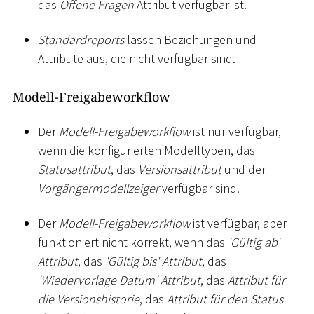
das
Offene Fragen
Attribut verfügbar ist.
Standardreports
lassen Beziehungen und
Attribute aus, die nicht verfügbar sind.
Modell-Freigabeworkflow
Der
Modell-Freigabeworkflow
ist nur verfügbar,
wenn die konfigurierten Modelltypen, das
Statusattribut
, das
Versionsattribut
und der
Vorgängermodellzeiger
verfügbar sind.
Der
Modell-Freigabeworkflow
ist verfügbar, aber
funktioniert nicht korrekt, wenn das
'Gültig ab'
Attribut
, das
'Gültig bis' Attribut
, das
'Wiedervorlage Datum' Attribut
, das
Attribut für
die Versionshistorie
, das
Attribut für den Status