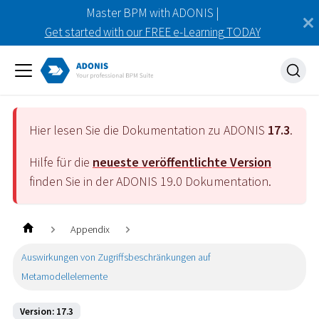
Master BPM with ADONIS |
Get started with our FREE e-Learning TODAY
Hier lesen Sie die Dokumentation zu ADONIS
17.3
.
Hilfe für die
neueste veröffentlichte Version
finden Sie in der ADONIS
19.0
Dokumentation.
Appendix
Auswirkungen von Zugriffsbeschränkungen auf
Metamodellelemente
Version: 17.3