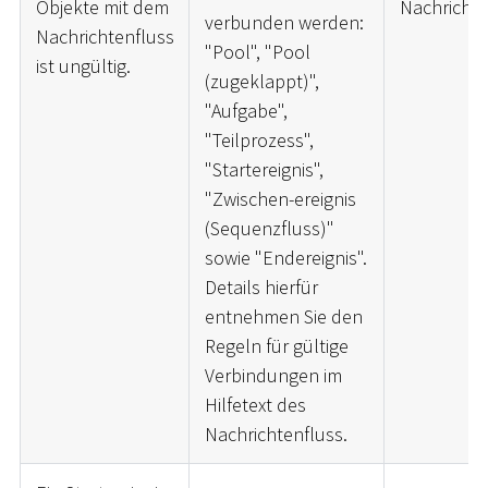
Objekte mit dem
Nachrichte
verbunden werden:
Nachrichtenfluss
"Pool", "Pool
ist ungültig.
(zugeklappt)",
"Aufgabe",
"Teilprozess",
"Startereignis",
"Zwischen-ereignis
(Sequenzfluss)"
sowie "Endereignis".
Details hierfür
entnehmen Sie den
Regeln für gültige
Verbindungen im
Hilfetext des
Nachrichtenfluss.