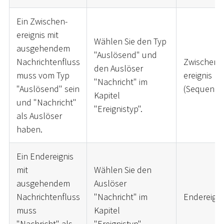
Ein Zwischen-
ereignis mit
Wählen Sie den Typ
ausgehendem
"Auslösend" und
Nachrichtenfluss
Zwischen-
den Auslöser
muss vom Typ
ereignis
"Nachricht" im
"Auslösend" sein
(Sequenzfl
Kapitel
und "Nachricht"
"Ereignistyp".
als Auslöser
haben.
Ein Endereignis
mit
Wählen Sie den
ausgehendem
Auslöser
Nachrichtenfluss
"Nachricht" im
Endereigni
muss
Kapitel
"Nachricht" als
"Ereignistyp".