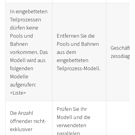
In eingebetteten
Teilprozessen
dürfen keine
Pools und
Entfernen Sie die
Bahnen
Pools und Bahnen
Geschäftsp
vorkommen. Das
aus dem
zessdiagr
Modell wird aus
eingebetteten
folgenden
Teilprozess-Modell.
Modelle
aufgerufen:
<
Liste
>
Prüfen Sie Ihr
Die Anzahl
Modell und die
öffnender nicht-
verwendeten
exklusiver
parallelen