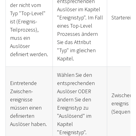
entsprechenden
der nicht vom
Auslöser im Kapitel
Typ "Top-Level"
"Ereignistyp". Im Fall
Startereign
ist (Ereignis-
eines Top-Level
Teilprozess),
Prozesses ändern
muss ein
Sie das Attribut
Auslöser
"Typ" im gleichen
definiert werden.
Kapitel.
Wählen Sie den
Eintretende
entsprechenden
Zwischen-
Auslöser ODER
Zwischen-
ereignisse
ändern Sie den
ereignis
müssen einen
Ereignistyp zu
(Sequenzfl
definierten
"Auslösend" im
Auslöser haben.
Kapitel
"Ereignistyp".