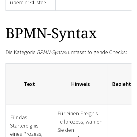
überein:
<
Liste
>
BPMN-Syntax
Die Kategorie
BPMN-Syntax
umfasst folgende Checks:
Text
Hinweis
Bezieht si
Für einen Ereignis-
Für das
Teilprozess, wählen
Startereignis
Sie den
eines Prozess,