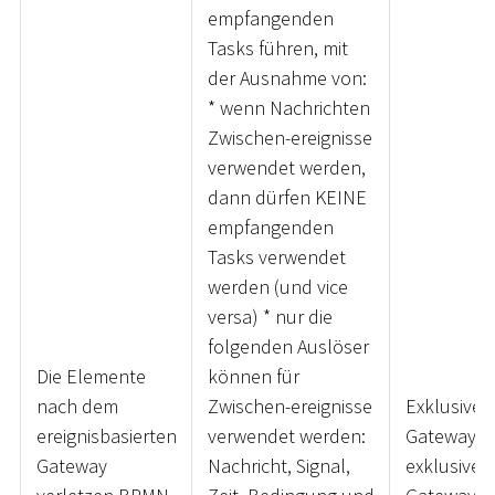
empfangenden
Tasks führen, mit
der Ausnahme von:
*
wenn Nachrichten
Zwischen-ereignisse
verwendet werden,
dann dürfen KEINE
empfangenden
Tasks verwendet
werden (und vice
versa)
*
nur die
folgenden Auslöser
Die Elemente
können für
nach dem
Zwischen-ereignisse
Exklusives
ereignisbasierten
verwendet werden:
Gateway, N
Gateway
Nachricht, Signal,
exklusives