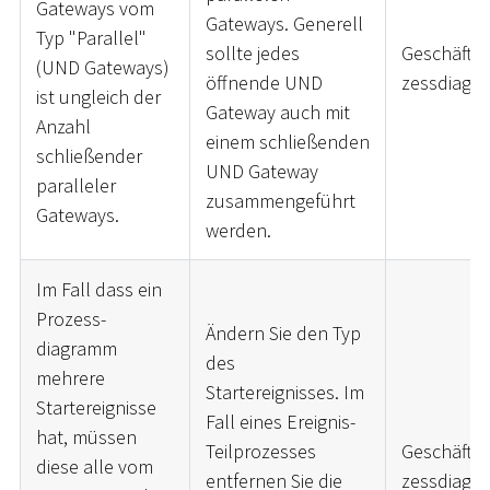
Gateways vom
Gateways. Generell
Typ "Parallel"
sollte jedes
Geschäftsp
(UND Gateways)
öffnende UND
zessdiagr
ist ungleich der
Gateway auch mit
Anzahl
einem schließenden
schließender
UND Gateway
paralleler
zusammengeführt
Gateways.
werden.
Im Fall dass ein
Prozess-
Ändern Sie den Typ
diagramm
des
mehrere
Startereignisses. Im
Startereignisse
Fall eines Ereignis-
hat, müssen
Teilprozesses
Geschäftsp
diese alle vom
entfernen Sie die
zessdiagr