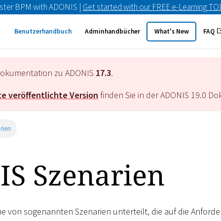
ster BPM with ADONIS |
Get started with our FREE e-Learning T
Benutzerhandbuch
Adminhandbücher
What's New
FAQ
e Dokumentation zu ADONIS
17.3
.
e veröffentlichte Version
finden Sie in der ADONIS
19.0
Dok
rien
S Szenarien
ihe von sogenannten Szenarien unterteilt, die auf die Anford