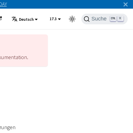
ODAY
Suche
17.3
K
Deutsch
umentation.
erungen