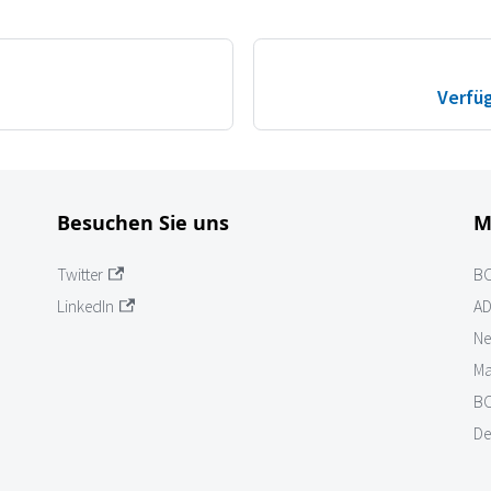
Verfü
Besuchen Sie uns
M
Twitter
B
LinkedIn
AD
Ne
Ma
BO
De