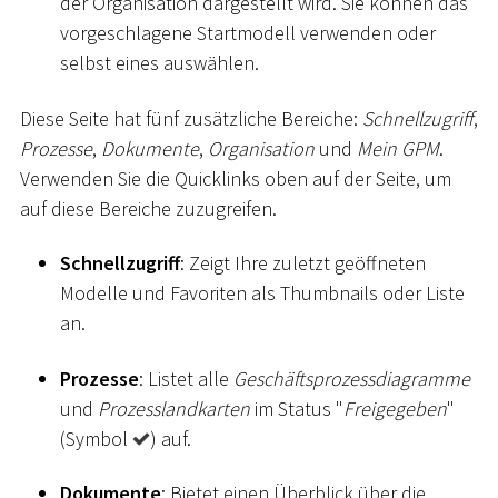
der Organisation dargestellt wird. Sie können das
vorgeschlagene Startmodell verwenden oder
selbst eines auswählen.
Diese Seite hat fünf zusätzliche Bereiche:
Schnellzugriff
,
Prozesse
,
Dokumente
,
Organisation
und
Mein GPM
.
Verwenden Sie die Quicklinks oben auf der Seite, um
auf diese Bereiche zuzugreifen.
Schnellzugriff
: Zeigt Ihre zuletzt geöffneten
Modelle und Favoriten als Thumbnails oder Liste
an.
Prozesse
: Listet alle
Geschäftsprozessdiagramme
und
Prozesslandkarten
im Status "
Freigegeben
"
(Symbol
) auf.
Dokumente
: Bietet einen Überblick über die