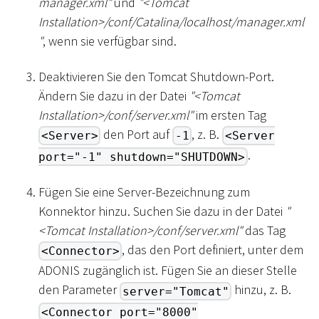
manager.xml"
und
"
<
Tomcat
Installation
>
/conf/Catalina/localhost/manager.xml
"
, wenn sie verfügbar sind.
Deaktivieren Sie den Tomcat Shutdown-Port.
Ändern Sie dazu in der Datei
"
<
Tomcat
Installation
>
/conf/server.xml"
im ersten Tag
den Port auf
, z. B.
<Server>
-1
<Server
.
port="-1" shutdown="SHUTDOWN>
Fügen Sie eine Server-Bezeichnung zum
Konnektor hinzu. Suchen Sie dazu in der Datei
"
<
Tomcat Installation
>
/conf/server.xml"
das Tag
, das den Port definiert, unter dem
<Connector>
ADONIS zugänglich ist. Fügen Sie an dieser Stelle
den Parameter
hinzu, z. B.
server="Tomcat"
<Connector port="8000"