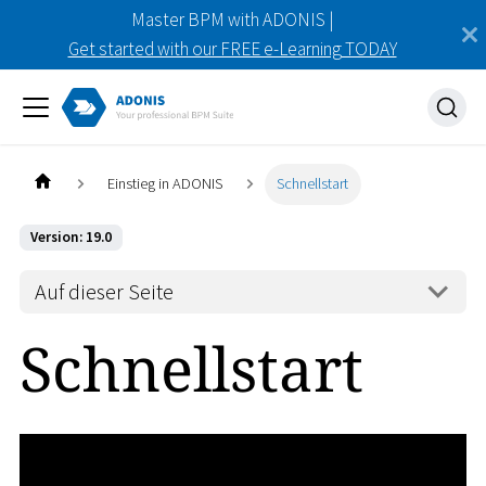
Master BPM with ADONIS |
Get started with our FREE e-Learning TODAY
Einstieg in ADONIS
Schnellstart
Version: 19.0
Auf dieser Seite
Schnellstart