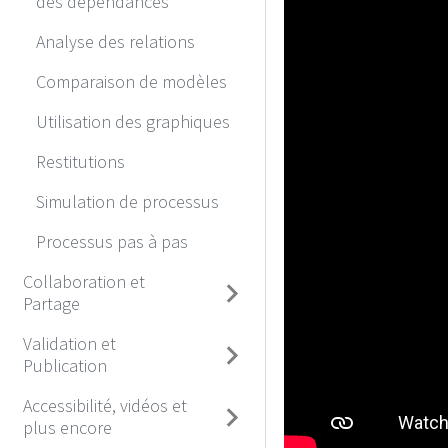
des dépendances
Analyse des relations
Comparaison de modèles
Utilisation des graphiques
Restitutions
Simulation de processus
Processus pas à pas
Collaboration et
Partage
Validation et
Publication
Accessibilité, vidéos et
plus encore