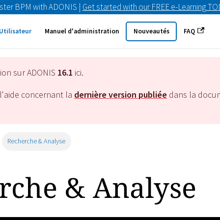
ster BPM with ADONIS |
Get started with our FREE e-Learning T
Utilisateur
Manuel d'administration
Nouveautés
FAQ
tion sur ADONIS
16.1
ici.
l'aide concernant la
dernière version publiée
dans la docu
Recherche & Analyse
rche & Analyse