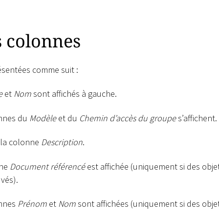
s colonnes
ésentées comme suit :
e
et
Nom
sont affichés à gauche.
onnes du
Modèle
et du
Chemin d’accès du groupe
s’affichent.
e la colonne
Description
.
nne
Document référencé
est affichée (uniquement si des obje
uvés).
onnes
Prénom
et
Nom
sont affichées (uniquement si des objets