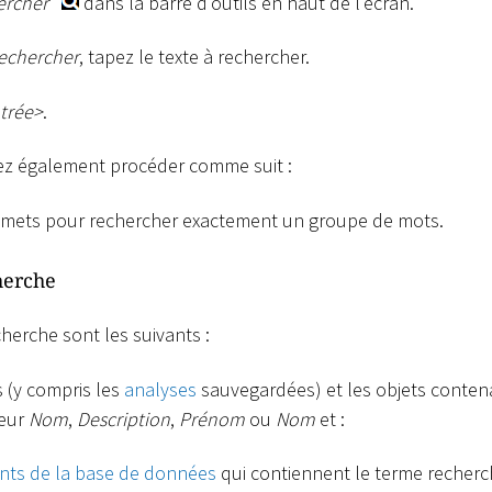
ercher
dans la barre d’outils en haut de l’écran.
echercher
, tapez le texte à rechercher.
trée
>
.
ez également procéder comme suit :
llemets pour rechercher exactement un groupe de mots.
herche
cherche sont les suivants :
 (y compris les
analyses
sauvegardées) et les objets conten
leur
Nom
,
Description
,
Prénom
ou
Nom
et :
ts de la base de données
qui contiennent le terme recherc