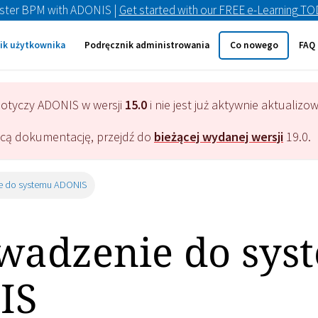
ster BPM with ADONIS |
Get started with our FREE e-Learning T
ik użytkownika
Podręcznik administrowania
Co nowego
FAQ
dotyczy
ADONIS
w wersji
15.0
i nie jest już aktywnie aktualizo
ącą dokumentację, przejdź do
bieżącej wydanej wersji
19.0
.
 do systemu ADONIS
adzenie do sys
IS