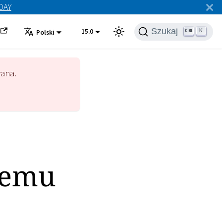
ODAY
Szukaj
15.0
K
Polski
wana.
temu