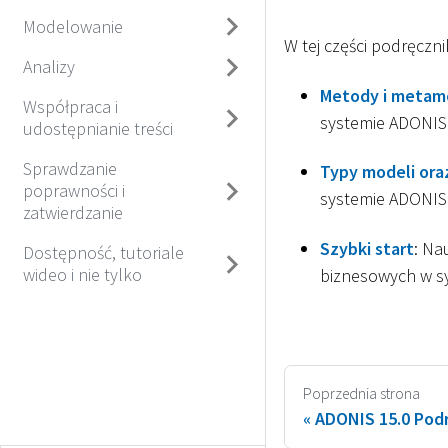
Modelowanie
W tej części podręczn
Analizy
Metody i metam
Współpraca i
systemie ADONIS
udostępnianie treści
Sprawdzanie
Typy modeli ora
poprawności i
systemie ADONIS
zatwierdzanie
Szybki start
: Na
Dostępność, tutoriale
wideo i nie tylko
biznesowych w s
Poprzednia strona
ADONIS 15.0 Pod