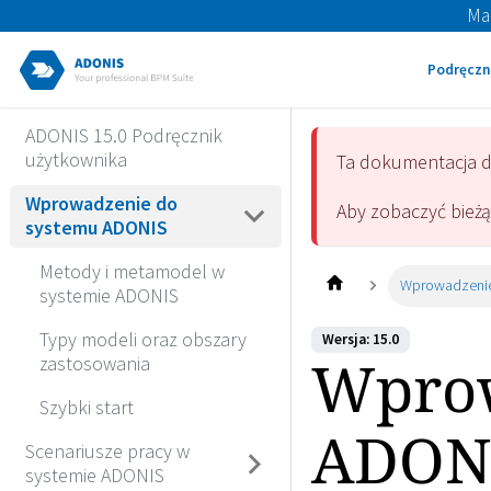
Ma
Podręczn
ADONIS 15.0 Podręcznik
użytkownika
Ta dokumentacja 
Wprowadzenie do
Aby zobaczyć bież
systemu ADONIS
Metody i metamodel w
Wprowadzenie
systemie ADONIS
Typy modeli oraz obszary
Wersja: 15.0
Wprow
zastosowania
Szybki start
ADON
Scenariusze pracy w
systemie ADONIS