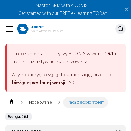
Master BPM with ADONIS |
Get started with our FREE e-Learning TODAY
Ta dokumentacja dotyczy
ADONIS
w wersji
16.1
i
nie jest już aktywnie aktualizowana.
Aby zobaczyć bieżącą dokumentację, przejdź do
bieżącej wydanej wersji
19.0
.
Modelowanie
Praca z eksploratorem
Wersja: 16.1