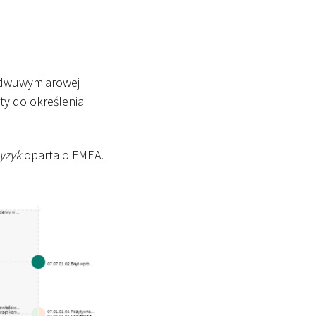
w dwuwymiarowej
yty do określenia
yzyk
oparta o FMEA.