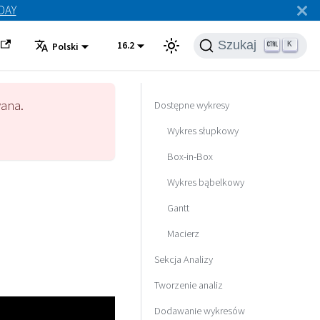
ODAY
Szukaj
16.2
K
Polski
wana.
Dostępne wykresy
Wykres słupkowy
Box-in-Box
Wykres bąbelkowy
Gantt
Macierz
Sekcja Analizy
Tworzenie analiz
Dodawanie wykresów