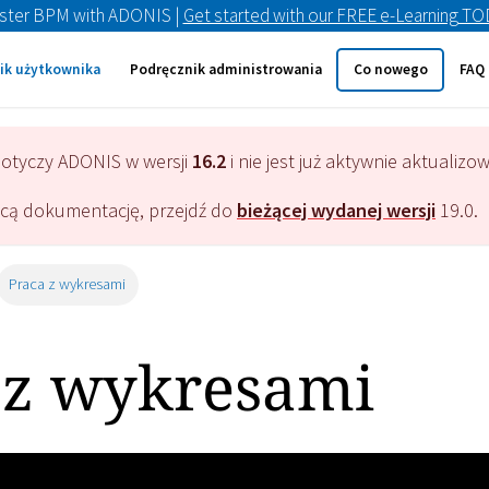
ster BPM with ADONIS |
Get started with our FREE e-Learning T
ik użytkownika
Podręcznik administrowania
Co nowego
FAQ
dotyczy
ADONIS
w wersji
16.2
i nie jest już aktywnie aktualizo
ącą dokumentację, przejdź do
bieżącej wydanej wersji
19.0
.
Praca z wykresami
 z wykresami