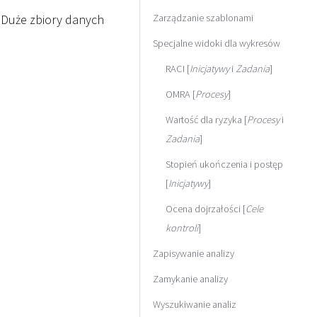
Zarządzanie szablonami
. Duże zbiory danych
Specjalne widoki dla wykresów
RACI [
Inicjatywy
i
Zadania
]
OMRA [
Procesy
]
Wartość dla ryzyka [
Procesy
i
Zadania
]
Stopień ukończenia i postęp
[
Inicjatywy
]
Ocena dojrzałości [
Cele
kontroli
]
Zapisywanie analizy
Zamykanie analizy
Wyszukiwanie analiz