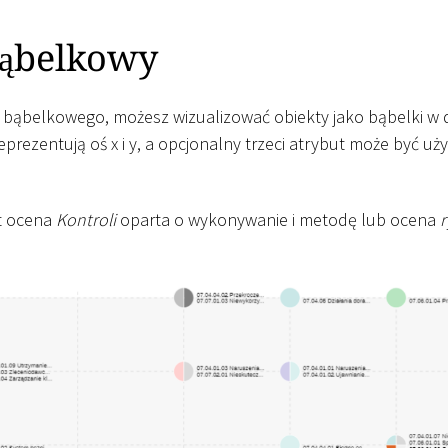
ąbelkowy
u bąbelkowego, możesz wizualizować obiekty jako bąbelki 
eprezentują oś x i y, a opcjonalny trzeci atrybut może być uż
st ocena
Kontroli
oparta o wykonywanie i metodę lub ocena
r