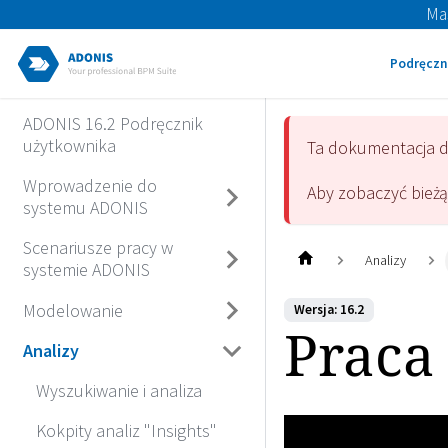
Ma
Podręczn
ADONIS 16.2 Podręcznik
użytkownika
Ta dokumentacja 
Wprowadzenie do
Aby zobaczyć bież
systemu ADONIS
Scenariusze pracy w
Analizy
systemie ADONIS
Modelowanie
Wersja: 16.2
Praca
Analizy
Wyszukiwanie i analiza
Kokpity analiz "Insights"