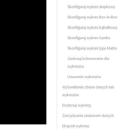
Skonfiguruj wykres słupkowy
Skonfiguruj wykres Box-in-Box
Skonfiguruj wykres bąbelkowy
Skonfiguruj wykres Gantta
Skonfiguruj wykres typu Matrix
Zastosuj kolorowanie dla
wykresów
Usuwanie wykresów
Wyświetlanie zbioru danych lub
wykresów
Dostosuj wykresy
Zarządzanie zestawem danych
Eksport wykresu