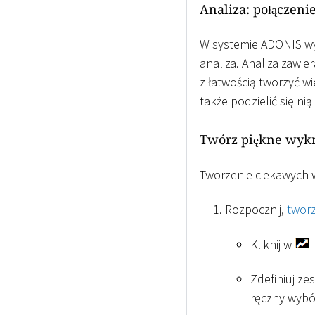
Analiza: połączeni
W systemie ADONIS wyk
analiza. Analiza zawi
z łatwością tworzyć w
także podzielić się ni
Twórz piękne wyk
Tworzenie ciekawych w
Rozpocznij,
twor
Kliknij w
Zdefiniuj z
ręczny wybó