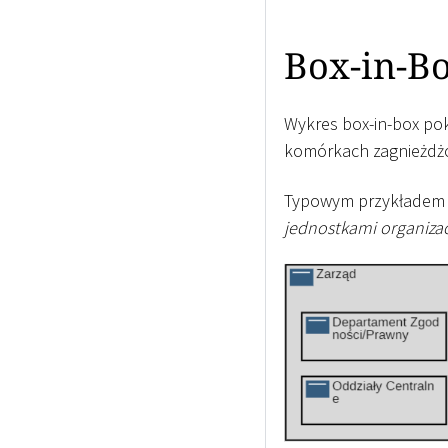
Box-in-B
Wykres box-in-box pok
komórkach zagnieżdż
Typowym przykładem j
jednostkami organiza