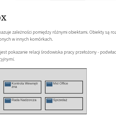
ox
azuje zależności pomiędzy różnymi obiektami. Obiekty są r
onych w innych komórkach.
est pokazanie relacji środowiska pracy przełożony - podwł
cyjnymi
.