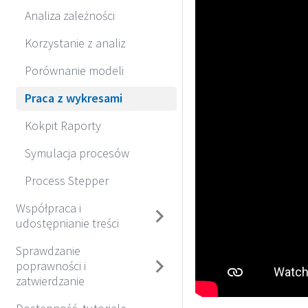
Analiza zależności
Korzystanie z analiz
Porównanie modeli
Praca z wykresami
Kokpit Raporty
Symulacja procesów
Process Stepper
Współpraca i
udostępnianie treści
Sprawdzanie
poprawności i
zatwierdzanie