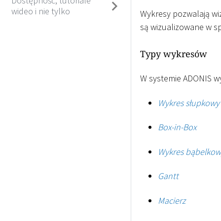
Dostępność, tutoriale
wideo i nie tylko
Wykresy pozwalają wiz
są wizualizowane w sp
Typy wykresów
W systemie ADONIS wy
Wykres słupkowy
Box-in-Box
Wykres bąbelkow
Gantt
Macierz