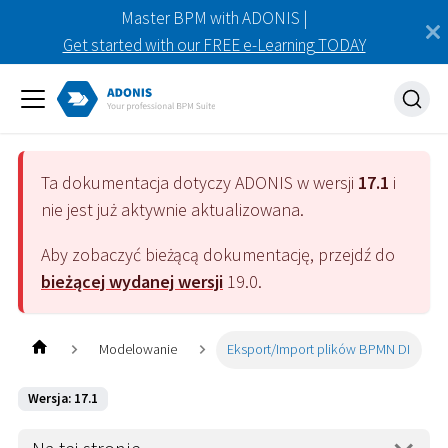
Master BPM with ADONIS |
Get started with our FREE e-Learning TODAY
Ta dokumentacja dotyczy
ADONIS
w wersji
17.1
i
nie jest już aktywnie aktualizowana.
Aby zobaczyć bieżącą dokumentację, przejdź do
bieżącej wydanej wersji
19.0
.
Modelowanie
Eksport/Import plików BPMN DI
Wersja: 17.1