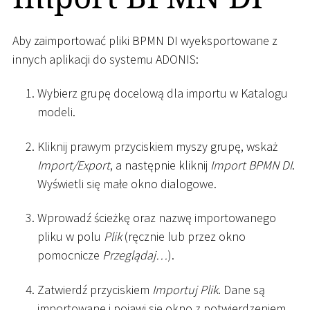
Aby zaimportować pliki BPMN DI wyeksportowane z
innych aplikacji do systemu ADONIS:
Wybierz grupę docelową dla importu w Katalogu
modeli.
Kliknij prawym przyciskiem myszy grupę, wskaż
Import/Export
, a następnie kliknij
Import BPMN DI
.
Wyświetli się małe okno dialogowe.
Wprowadź ścieżkę oraz nazwę importowanego
pliku w polu
Plik
(ręcznie lub przez okno
pomocnicze
Przeglądaj…
).
Zatwierdź przyciskiem
Importuj Plik
. Dane są
importowane i pojawi się okno z potwierdzeniem.