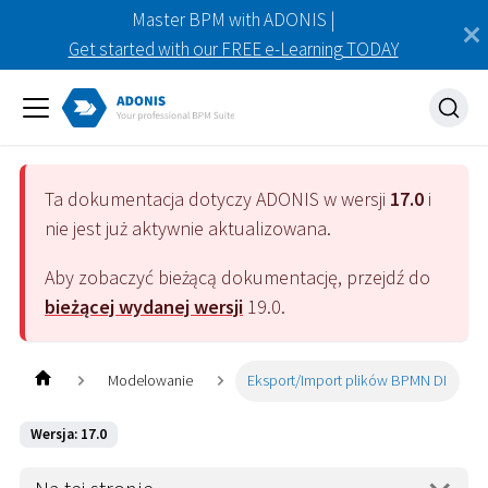
Master BPM with ADONIS |
Get started with our FREE e-Learning TODAY
Ta dokumentacja dotyczy
ADONIS
w wersji
17.0
i
nie jest już aktywnie aktualizowana.
Aby zobaczyć bieżącą dokumentację, przejdź do
bieżącej wydanej wersji
19.0
.
Modelowanie
Eksport/Import plików BPMN DI
Wersja: 17.0