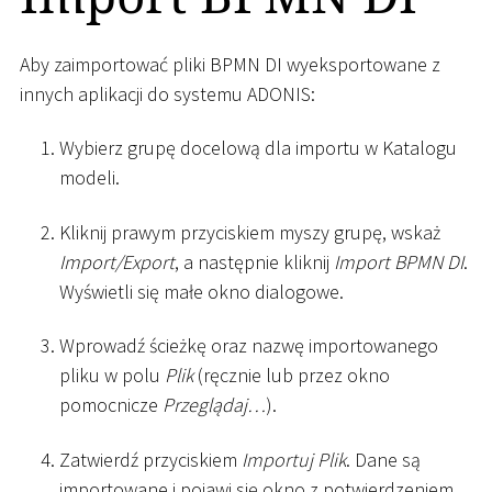
Aby zaimportować pliki BPMN DI wyeksportowane z
innych aplikacji do systemu ADONIS:
Wybierz grupę docelową dla importu w Katalogu
modeli.
Kliknij prawym przyciskiem myszy grupę, wskaż
Import/Export
, a następnie kliknij
Import BPMN DI
.
Wyświetli się małe okno dialogowe.
Wprowadź ścieżkę oraz nazwę importowanego
pliku w polu
Plik
(ręcznie lub przez okno
pomocnicze
Przeglądaj…
).
Zatwierdź przyciskiem
Importuj Plik
. Dane są
importowane i pojawi się okno z potwierdzeniem.