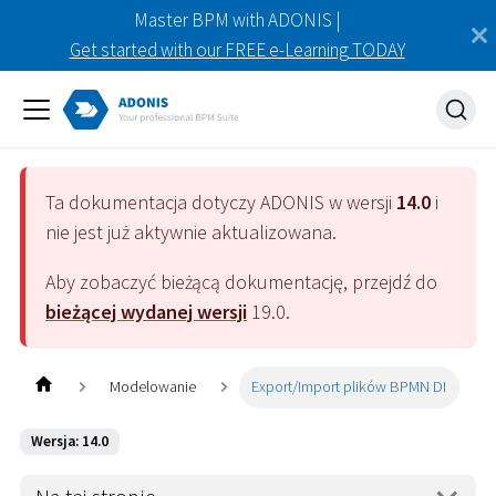
Master BPM with ADONIS |
Get started with our FREE e-Learning TODAY
Ta dokumentacja dotyczy
ADONIS
w wersji
14.0
i
nie jest już aktywnie aktualizowana.
Aby zobaczyć bieżącą dokumentację, przejdź do
bieżącej wydanej wersji
19.0
.
Modelowanie
Export/Import plików BPMN DI
Wersja: 14.0