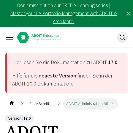
Don't miss out on our FREE e-Learning series |
Master your EA Portfolio Management with ADOIT &
ArchiMate!
Hier lesen Sie die Dokumentation zu ADOIT
17.0
.
Hilfe für die
neueste Version
finden Sie in der
ADOIT
20.0
Dokumentation.
Erste Schritte
ADOIT Administration öffnen
Version: 17.0
ADOIT