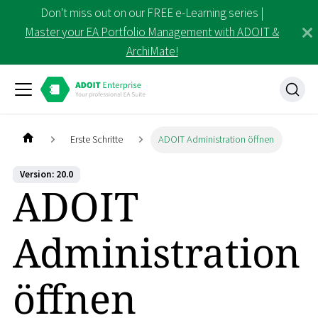
Don't miss out on our FREE e-Learning series |
Master your EA Portfolio Management with ADOIT &
ArchiMate!
Erste Schritte
ADOIT Administration öffnen
Version: 20.0
ADOIT
Administration
öffnen