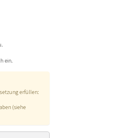
u.
h ein.
setzung erfüllen:
aben (siehe