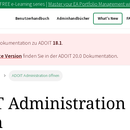
 FREE e-Learning series |
Master your EA Portfolio Management wi
Benutzerhandbuch
Adminhandbücher
What's New
F
e Dokumentation zu ADOIT
18.1
.
e Version
finden Sie in der ADOIT
20.0
Dokumentation.
ADOIT Administration öffnen
 Administration
n