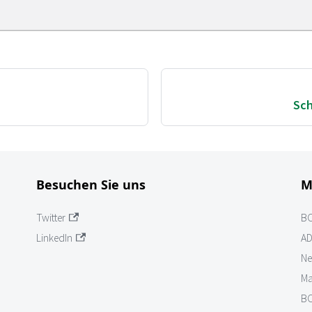
Sch
Besuchen Sie uns
M
Twitter
B
LinkedIn
AD
Ne
Ma
BO