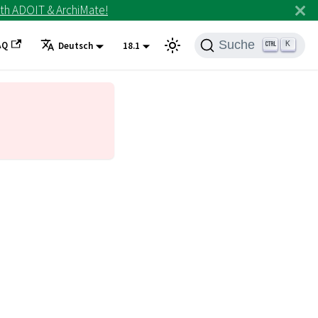
th ADOIT & ArchiMate!
Suche
AQ
K
Deutsch
18.1