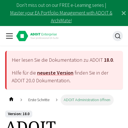
Don't miss out on our FREE e-Learning series |
Master your EA Portfolio Management with ADOIT &
ArchiMate!
Hier lesen Sie die Dokumentation zu ADOIT
18.0
.
Hilfe für die
neueste Version
finden Sie in der
ADOIT
20.0
Dokumentation.
Erste Schritte
ADOIT Administration öffnen
Version: 18.0
ADOIT