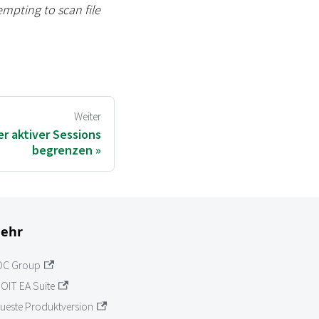
mpting to scan file
Weiter
er aktiver Sessions
begrenzen
ehr
OC Group
OIT EA Suite
ueste Produktversion