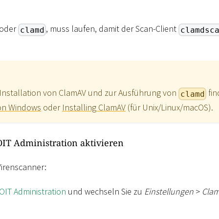
 oder
, muss laufen, damit der Scan-Client
clamd
clamdsc
 Installation von ClamAV und zur Ausführung von
fin
clamd
 on Windows
oder
Installing ClamAV
(für Unix/Linux/macOS).
IT Administration aktivieren
Virenscanner:
OIT Administration
und wechseln Sie zu
Einstellungen
>
Clam