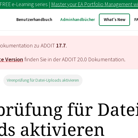
 FREE e-Learning series |
Master your EA Portfolio Management wi
Benutzerhandbuch
Adminhandbücher
What's New
F
e Dokumentation zu ADOIT
17.7
.
e Version
finden Sie in der ADOIT
20.0
Dokumentation.
Virenprüfung für Datei-Uploads aktivieren
prüfung für Datei
ds aktivieren