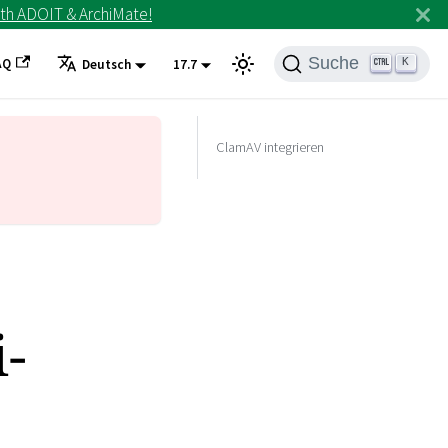
th ADOIT & ArchiMate!
Suche
AQ
K
Deutsch
17.7
ClamAV integrieren
-