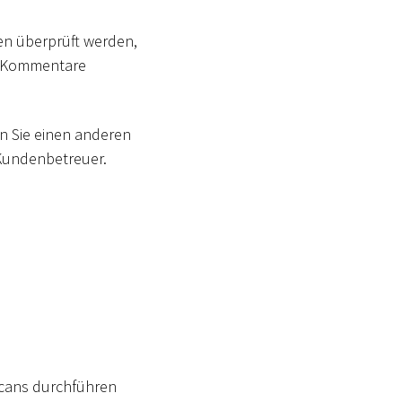
en überprüft werden,
n Kommentare
nn Sie einen anderen
-Kundenbetreuer.
Scans durchführen