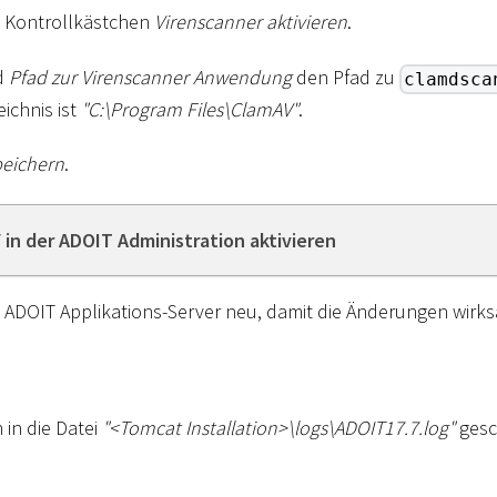
as Kontrollkästchen
Virenscanner aktivieren
.
d
Pfad zur Virenscanner Anwendung
den Pfad zu
clamdsca
eichnis ist
"C:
\
Program Files
\
ClamAV"
.
eichern
.
 in der ADOIT Administration aktivieren
en ADOIT Applikations-Server neu, damit die Änderungen wir
in die Datei
"
<
Tomcat Installation
>
\
logs
\
ADOIT17.7.log"
gesc