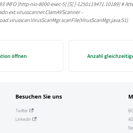
093 INFO
[
http-nio-8000-exec-5
]
[
S
]
[
-1250119471:10189
]
#
Atte
 ado.ext.virusscanner.ClamAVScanner -
ad.virusscan.VirusScanMgr.scanFile(VirusScanMgr.java:51)
tion öffnen
Anzahl gleichzeitig
Besuchen Sie uns
M
Twitter
B
LinkedIn
AD
Ne