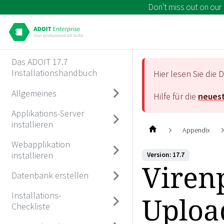
Don't miss out on our
Das ADOIT 17.7
Installationshandbuch
Hier lesen Sie di
Allgemeines
Hilfe für die
neuest
Applikations-Server
installieren
Appendix
Webapplikation
installieren
Version: 17.7
Viren
Datenbank erstellen
Installations-
Uploa
Checkliste