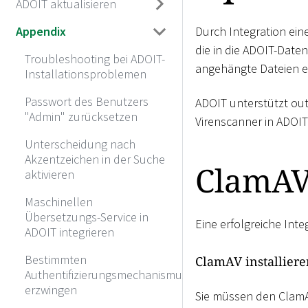
ADOIT aktualisieren
Appendix
Durch Integration ein
die in die ADOIT-Da
Troubleshooting bei ADOIT-
angehängte Dateien et
Installationsproblemen
Passwort des Benutzers
ADOIT unterstützt out
"Admin" zurücksetzen
Virenscanner in ADOIT
Unterscheidung nach
Akzentzeichen in der Suche
ClamAV
aktivieren
Maschinellen
Übersetzungs-Service in
Eine erfolgreiche Inte
ADOIT integrieren
Bestimmten
ClamAV installier
Authentifizierungsmechanismus
erzwingen
Sie müssen den ClamA