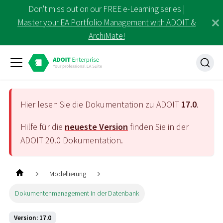
Don't miss out on our FREE e-Learning series |
Master your EA Portfolio Management with ADOIT &
ArchiMate!
Hier lesen Sie die Dokumentation zu ADOIT
17.0
.
Hilfe für die
neueste Version
finden Sie in der
ADOIT
20.0
Dokumentation.
Modellierung
Dokumentenmanagement in der Datenbank
Version: 17.0