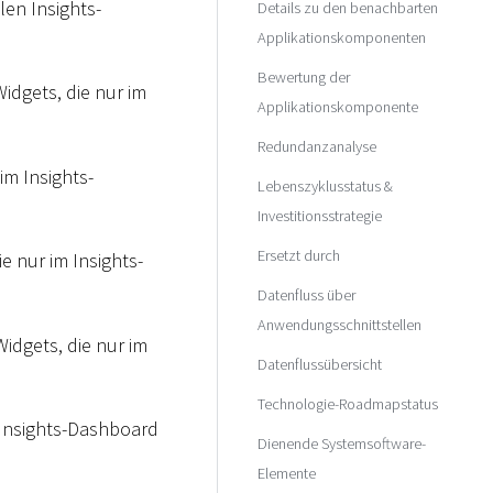
llen Insights-
Details zu den benachbarten
Applikationskomponenten
Bewertung der
idgets, die nur im
Applikationskomponente
Redundanzanalyse
im Insights-
Lebenszyklusstatus &
Investitionsstrategie
Ersetzt durch
e nur im Insights-
Datenfluss über
Anwendungsschnittstellen
Widgets, die nur im
Datenflussübersicht
Technologie-Roadmapstatus
 Insights-Dashboard
Dienende Systemsoftware-
Elemente