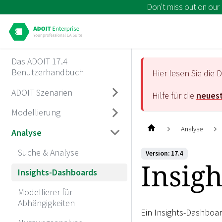
Don't miss out on our
Das ADOIT 17.4
Benutzerhandbuch
Hier lesen Sie di
ADOIT Szenarien
Hilfe für die
neuest
Modellierung
Analyse
Analyse
Suche & Analyse
Version: 17.4
Insig
Insights-Dashboards
Modellierer für
Abhängigkeiten
Ein Insights-Dashboar