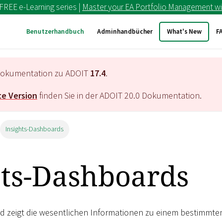
 FREE e-Learning series |
Master your EA Portfolio Management wi
Benutzerhandbuch
Adminhandbücher
What's New
F
e Dokumentation zu ADOIT
17.4
.
e Version
finden Sie in der ADOIT
20.0
Dokumentation.
Insights-Dashboards
hts-Dashboards
d zeigt die wesentlichen Informationen zu einem bestimmten