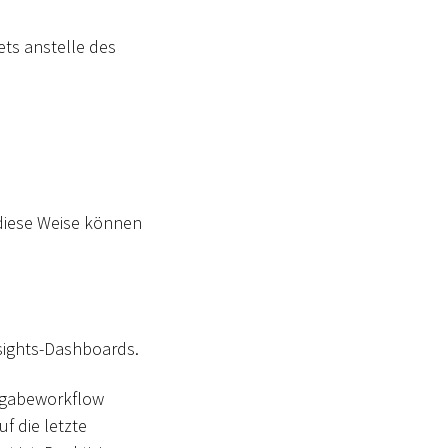
ets anstelle des
 diese Weise können
sights-Dashboards.
eigabeworkflow
f die letzte