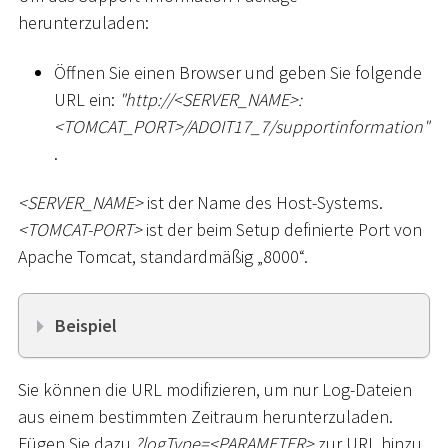
herunterzuladen:
Öffnen Sie einen Browser und geben Sie folgende
URL ein:
"ht
tp://
<
SERVER_NAME
>
:
<
TOMCAT_PORT
>
/ADOIT17_7/supportinformation"
.
<
SERVER_NAME
>
ist der Name des Host-Systems.
<
TOMCAT-PORT
>
ist der beim Setup definierte Port von
Apache Tomcat, standardmäßig „8000“.
Beispiel
Sie können die URL modifizieren, um nur Log-Dateien
aus einem bestimmten Zeitraum herunterzuladen.
Fügen Sie dazu
?logType=
<
PARAMETER
>
zur URL hinzu.