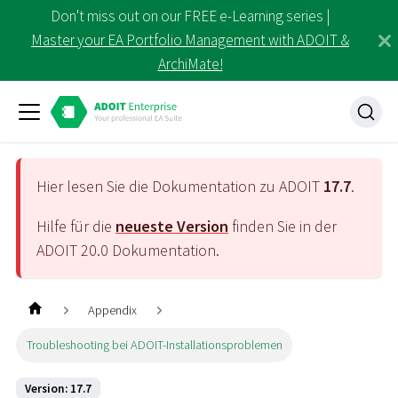
Don't miss out on our FREE e-Learning series |
Master your EA Portfolio Management with ADOIT &
ArchiMate!
Hier lesen Sie die Dokumentation zu ADOIT
17.7
.
Hilfe für die
neueste Version
finden Sie in der
ADOIT
20.0
Dokumentation.
Appendix
Troubleshooting bei ADOIT-Installationsproblemen
Version: 17.7