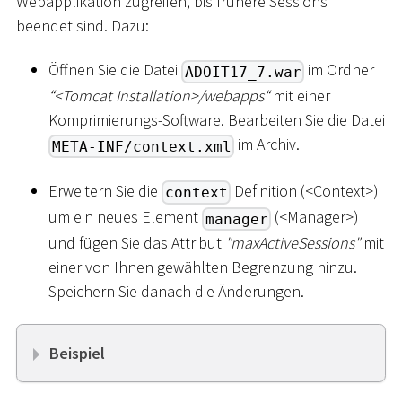
Webapplikation zugreifen, bis frühere Sessions
beendet sind. Dazu:
Öffnen Sie die Datei
im Ordner
ADOIT17_7.war
“
<
Tomcat Installation
>
/webapps“
mit einer
Komprimierungs-Software. Bearbeiten Sie die Datei
im Archiv.
META-INF/context.xml
Erweitern Sie die
Definition (
<
Context
>
)
context
um ein neues Element
(
<
Manager
>
)
manager
und fügen Sie das Attribut
"maxActiveSessions"
mit
einer von Ihnen gewählten Begrenzung hinzu.
Speichern Sie danach die Änderungen.
Beispiel