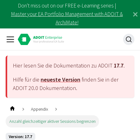
Don't miss out on our FREE e-Learning series |
Master your EA Portfolio Management with ADOIT &
ArchiMate!
Hier lesen Sie die Dokumentation zu ADOIT
17.7
.
Hilfe für die
neueste Version
finden Sie in der
ADOIT
20.0
Dokumentation.
Appendix
Anzahl gleichzeitiger aktiver Sessions begrenzen
Version: 17.7