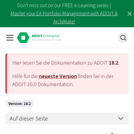
Don't miss out on our FREE e-Learning series |
Master your EA Portfolio Management with ADOIT &
ArchiMate!
Hier lesen Sie die Dokumentation zu ADOIT
18.2
.
Hilfe für die
neueste Version
finden Sie in der
ADOIT
20.0
Dokumentation.
Version: 18.2
Auf dieser Seite