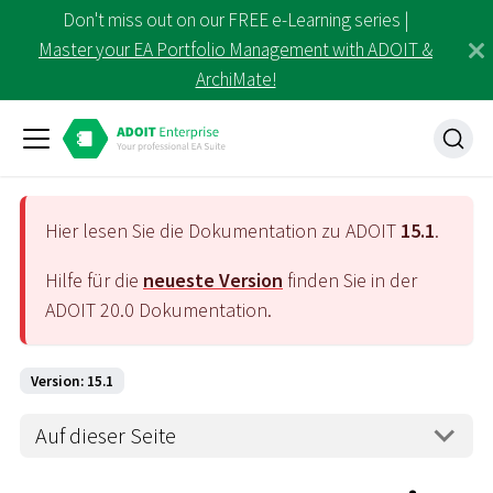
Don't miss out on our FREE e-Learning series |
Master your EA Portfolio Management with ADOIT &
ArchiMate!
Hier lesen Sie die Dokumentation zu ADOIT
15.1
.
Hilfe für die
neueste Version
finden Sie in der
ADOIT
20.0
Dokumentation.
Version: 15.1
Auf dieser Seite