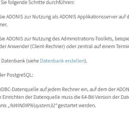
Sie folgende Schritte durchführen:
n Sie ADONIS zur Nutzung als ADONIS Applikationsserver au
ner.
 Sie ADONIS zur Nutzung des Administrations-Toolkits, beispi
er Anwender (Client-Rechner) oder zentral auf einem Termin
ne Datenbank (siehe
Datenbank erstellen
).
der PostgreSQL:
 ODBC-Datenquelle auf jedem Rechner ein, auf dem der ADONI
Zum Einrichten der Datenquelle muss die 64-Bit-Version der Dat
hnis
„%WINDIR%
\
system32“
gestartet werden.