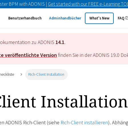
ster BPM with ADONIS |
Get started with our FREE e-Learning T
Benutzerhandbuch
Adminhandbücher
What's New
FAQ
e Dokumentation zu ADONIS
14.1
.
e veröffentlichte Version
finden Sie in der ADONIS
19.0
Dok
heckliste
Rich-Client Installation
lient Installation
den ADONIS Rich-Client (siehe
Rich-Client installieren
). Abhän