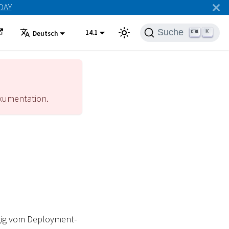
ODAY
Suche
14.1
K
Deutsch
umentation.
gig vom Deployment-