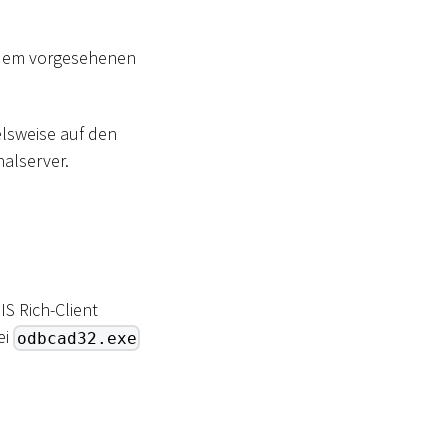
f dem vorgesehenen
elsweise auf den
alserver.
S Rich-Client
ei
odbcad32.exe