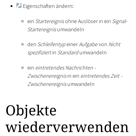
Eigenschaften ändern:
ein
Startereignis
ohne Auslöser in ein
Signal-
Startereignis
umwandeln
den
Schleifentyp
einer
Aufgabe
von
Nicht
spezifiziert
in
Standard
umwandeln
ein
eintretendes Nachrichten -
Zwischenereignis
in ein
eintretendes Zeit -
Zwischenereignis
umwandeln
Objekte
wiederverwenden