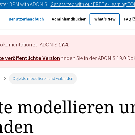
ster BPM with ADONIS |
Get started with our FREE e-Learning T
Benutzerhandbuch
Adminhandbücher
What's New
FAQ
e Dokumentation zu ADONIS
17.4
.
e veröffentlichte Version
finden Sie in der ADONIS
19.0
Dok
Objekte modellieren und verbinden
te modellieren u
nden