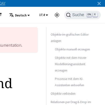
ODAY
Suche
17.4
K
Deutsch
Objekte im grafischen Editor
anlegen
umentation.
Objekte manuell erzeugen
Objekte mit dem Hover-
Modellierungsassistent
erzeugen
nd
Prozesse mit dem KI-
Assistenten entwerfen
Objekte verbinden
Relationen per Drag & Drop im