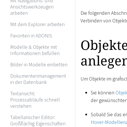
Mit Navigations- und
Ansichtswerkzeugen
arbeiten
Die folgenden Abschni
Verbinden von Objekte
Mit dem Explorer arbeiten
Favoriten in ADONIS
Objekte
Modelle & Objekte mit
Informationen befüllen
anlege
Bilder in Modelle einbetten
Dokumentenmanagement
Um Objekte im grafisc
in der Datenbank
Sie können
Obje
Textansicht:
Prozessabläufe schnell
der gewünschten 
verstehen
Sobald Sie das e
Tabellarischer Editor:
Hover-Modellieru
Großflächig Eigenschaften