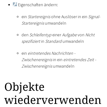
Eigenschaften ändern:
ein
Startereignis
ohne Auslöser in ein
Signal-
Startereignis
umwandeln
den
Schleifentyp
einer
Aufgabe
von
Nicht
spezifiziert
in
Standard
umwandeln
ein
eintretendes Nachrichten -
Zwischenereignis
in ein
eintretendes Zeit -
Zwischenereignis
umwandeln
Objekte
wiederverwenden