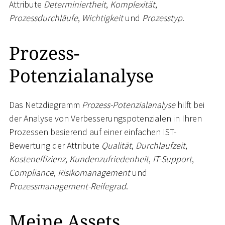
Attribute
Determiniertheit
,
Komplexität
,
Prozessdurchläufe
,
Wichtigkeit
und
Prozesstyp
.
Prozess-
Potenzialanalyse
Das Netzdiagramm
Prozess-Potenzialanalyse
hilft bei
der Analyse von Verbesserungspotenzialen in Ihren
Prozessen basierend auf einer einfachen IST-
Bewertung der Attribute
Qualität
,
Durchlaufzeit
,
Kosteneffizienz
,
Kundenzufriedenheit
,
IT-Support
,
Compliance
,
Risikomanagement
und
Prozessmanagement-Reifegrad
.
Meine Assets