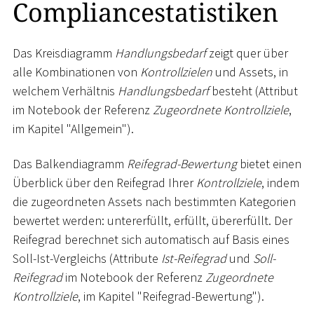
Compliancestatistiken
Das Kreisdiagramm
Handlungsbedarf
zeigt quer über
alle Kombinationen von
Kontrollzielen
und Assets, in
welchem Verhältnis
Handlungsbedarf
besteht (Attribut
im Notebook der Referenz
Zugeordnete Kontrollziele
,
im Kapitel "Allgemein").
Das Balkendiagramm
Reifegrad-Bewertung
bietet einen
Überblick über den Reifegrad Ihrer
Kontrollziele
, indem
die zugeordneten Assets nach bestimmten Kategorien
bewertet werden: untererfüllt, erfüllt, übererfüllt. Der
Reifegrad berechnet sich automatisch auf Basis eines
Soll-Ist-Vergleichs (Attribute
Ist-Reifegrad
und
Soll-
Reifegrad
im Notebook der Referenz
Zugeordnete
Kontrollziele
, im Kapitel "Reifegrad-Bewertung").