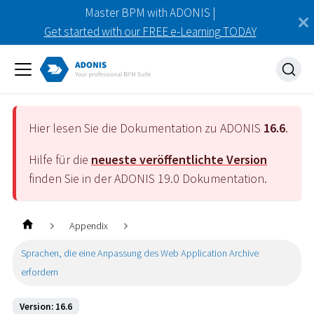
Master BPM with ADONIS |
Get started with our FREE e-Learning TODAY
Hier lesen Sie die Dokumentation zu ADONIS
16.6
.
Hilfe für die
neueste veröffentlichte Version
finden Sie in der ADONIS
19.0
Dokumentation.
Appendix
Sprachen, die eine Anpassung des Web Application Archive
erfordern
Version: 16.6