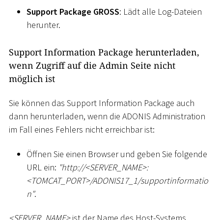
Support Package GROSS
: Lädt alle Log-Dateien
herunter.
Support Information Package herunterladen,
wenn Zugriff auf die Admin Seite nicht
möglich ist
Sie können das Support Information Package auch
dann herunterladen, wenn die ADONIS Administration
im Fall eines Fehlers nicht erreichbar ist:
Öffnen Sie einen Browser und geben Sie folgende
URL ein:
"ht
tp://
<
SERVER_NAME
>
:
<
TOMCAT_PORT
>
/ADONIS17_1/supportinformatio
n"
.
<
SERVER_NAME
>
ist der Name des Host-Systems.