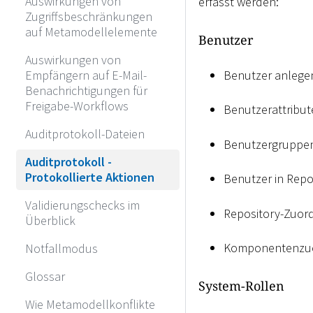
Auswirkungen von
erfasst werden:
Zugriffsbeschränkungen
auf Metamodellelemente
Benutzer
Auswirkungen von
Empfängern auf E-Mail-
Benutzer anlege
Benachrichtigungen für
Freigabe-Workflows
Benutzerattribut
Auditprotokoll-Dateien
Benutzergruppe
Auditprotokoll -
Protokollierte Aktionen
Benutzer in Rep
Validierungschecks im
Repository-Zuor
Überblick
Komponentenzu
Notfallmodus
Glossar
System-Rollen
Wie Metamodellkonflikte