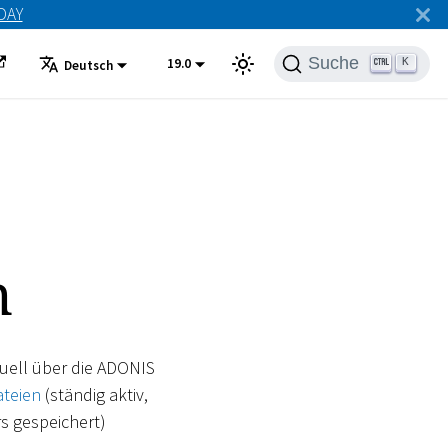
ODAY
Suche
19.0
K
Deutsch
n
ell über die ADONIS
ateien
(ständig aktiv,
rs gespeichert)