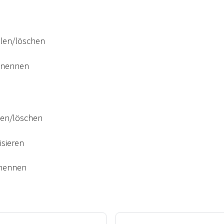
llen/löschen
enennen
llen/löschen
isieren
enennen