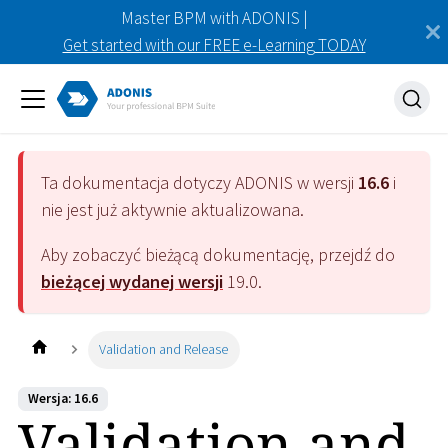
Master BPM with ADONIS |
Get started with our FREE e-Learning TODAY
Ta dokumentacja dotyczy
ADONIS
w wersji
16.6
i
nie jest już aktywnie aktualizowana.
Aby zobaczyć bieżącą dokumentację, przejdź do
bieżącej wydanej wersji
19.0
.
Validation and Release
Wersja: 16.6
Validation and