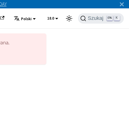
ODAY
Szukaj
18.0
K
Polski
wana.