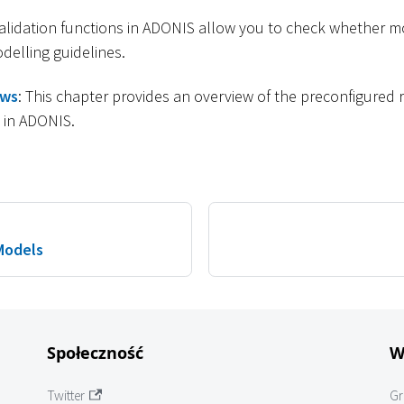
validation functions in ADONIS allow you to check whether m
delling guidelines.
ows
: This chapter provides an overview of the preconfigured
d in ADONIS.
Models
Społeczność
W
Twitter
Gr