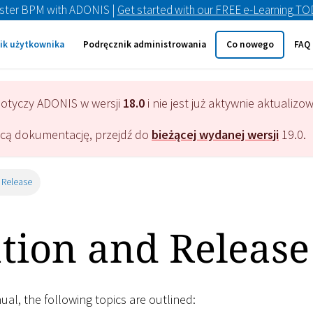
ster BPM with ADONIS |
Get started with our FREE e-Learning T
ik użytkownika
Podręcznik administrowania
Co nowego
FAQ
dotyczy
ADONIS
w wersji
18.0
i nie jest już aktywnie aktualizo
ącą dokumentację, przejdź do
bieżącej wydanej wersji
19.0
.
 Release
ation and Release
nual, the following topics are outlined: