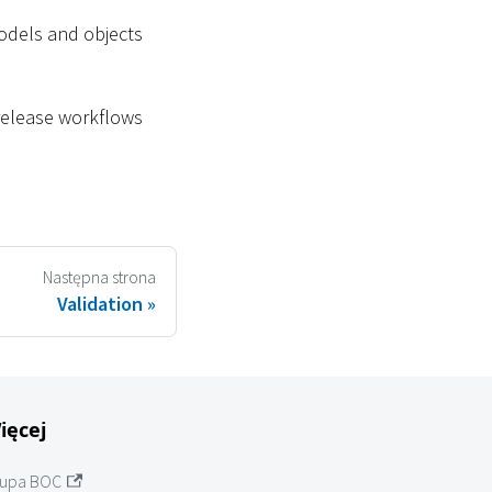
odels and objects
 release workflows
Następna strona
Validation
ięcej
upa BOC