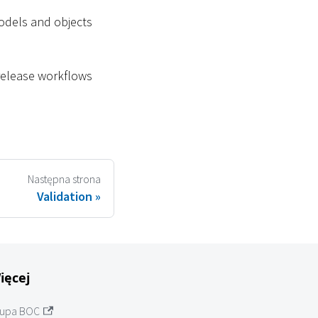
odels and objects
 release workflows
Następna strona
Validation
ięcej
upa BOC