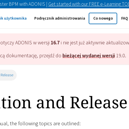
ster BPM with ADONIS |
Get started with our FREE e-Learning T
ik użytkownika
Podręcznik administrowania
Co nowego
FAQ
dotyczy
ADONIS
w wersji
16.7
i nie jest już aktywnie aktualizo
ącą dokumentację, przejdź do
bieżącej wydanej wersji
19.0
.
 Release
ation and Release
nual, the following topics are outlined: