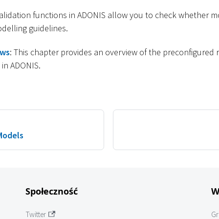
validation functions in ADONIS allow you to check whether m
delling guidelines.
ows
: This chapter provides an overview of the preconfigured
d in ADONIS.
Models
Społeczność
W
Twitter
Gr