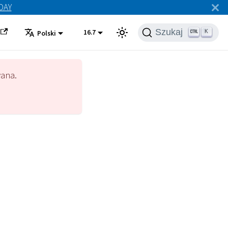
ODAY
Szukaj
16.7
K
Polski
wana.