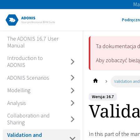
Ma
Podręczn
The ADONIS 16.7 User
Manual
Ta dokumentacja 
Introduction to
Aby zobaczyć bież
ADONIS
ADONIS Scenarios
Validation and
Modelling
Wersja: 16.7
Valid
Analysis
Collaboration and
Sharing
In this part of the ma
Validation and